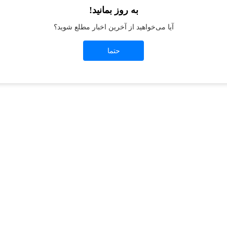
به روز بمانید!
آیا می‌خواهید از آخرین اخبار مطلع شوید؟
t
-side exception has occurred while loading
jeanswest.ir
(see the
browser conso
حتما