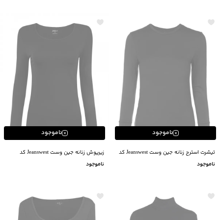
ناموجود
ناموجود
تیشرت استرج زنانه جین وست Jeanswest کد
زیرپوش زنانه جین وست Jeanswest کد
04825501
24825511
ناموجود
ناموجود