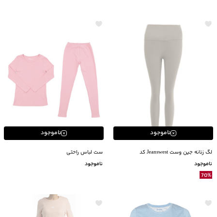
ناموجود
ناموجود
لگ زنانه جین وست Jeanswest کد
ست لباس راحتی
43B95084
ناموجود
ناموجود
70
%