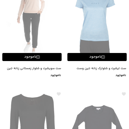
ناموجود
ناموجود
ست تیشرت و شلوارک زنانه جین وست
ست سویشرت و شلوار زمستانی زنانه جین
Jeanswest
وست Jeanswest کد 1492A502
ناموجود
ناموجود