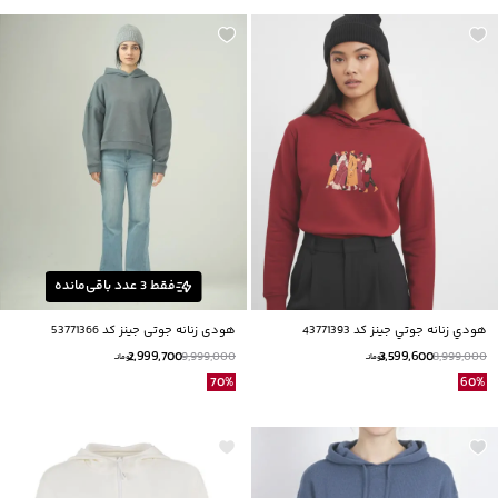
فقط
3
عدد باقی‌مانده
هودي زنانه جوتي جينز كد 43771393
هودی زنانه جوتی جینز کد 53771366
2,999,700
3,599,600
9,999,000
8,999,000
تومانــ
تومانــ
70
%
60
%