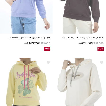
هودی زنانه جین وست مدل 44271509
هودی زنانه جین وست مدل 24271506
2,699,700
3,199,600
8,999,000
7,999,000
تومانــ
تومانــ
70
%
60
%