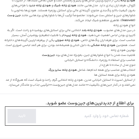
هودی زنانه
یکی از کاربردی‌ترین لباس‌های پاییز و زمستان است و میان تمامی سبک‌ها، از اسپرت تا
کژوال، طرفداران زیادی دارد. مدل‌هایی مانند
هودی زنانه شیک
و
هودی زنانه جدید
با طراحی‌های
به‌روز، کیفیت بالا و رنگ‌بندی متنوع، گزینه‌ای عالی برای استایل روزمره هستند. هودی‌ها به‌خوبی با
شلوارهای جین و اسلش ست می‌شوند؛ مخصوصاً ترکیب آن‌ها با شلوارهای برندهایی مانند
جین‌ وست
(
Jeanswest
)
، ظاهری منظم و شیک ایجاد می‌کند.
انواع هودی زنانه
در بین مدل‌های محبوب،
هودی زنانه بلند
انتخابی عالی برای استایل‌های پوشیده و راحت است. اگر به
کاربردی بودن لباس اهمیت می‌دهید،
هودی زنانه زیپ‌دار
با قابلیت تنظیم و پوشیدن آسان، بسیار
مناسب است. برای طرفداران رنگ‌های خاص،
هودی زنانه صورتی
یکی از پرطرفدارترین گزینه‌های دخترانه
است. همچنین
هودی زنانه مشکی
به دلیل خنثی و همیشه‌مد بودن، برای هر کمد لباسی ضروری است.
بهترین هودی زنانه
قابلیت ست شدن با انواع شلوارهای جین، به‌ویژه مدل‌های برند
جین‌وست
مناسب برای استفاده روزمره، دانشگاه و استایل خیابانی
تنوع مدل از ساده تا طرح‌دار
انتخاب‌های مناسب برای همه اندام‌ها، شامل
هودی زنانه سایز بزرگ
هودی زنانه برای همه استایل‌ ها
از استایل اسپرت تا استایل خیابانی مدرن، هودی زنانه انتخابی گرم، راحت و شیک است که هیچ‌گاه از مد
نمی‌افتد و در کنار جین‌های باکیفیت—مانند مدل‌های جین‌وست—ترکیبی جذاب و ماندگار می‌سازد.
برای اطلاع از جدیدترین‌های جین‌وست عضو شوید.
تایید