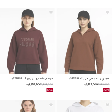
هودي زنانه جوتي جينز كد 43771351
هودی زنانه جوتی جینز کد 43771353
3,599,600
3,199,600
8,999,000
7,999,000
تومانــ
تومانــ
60
%
60
%