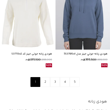
هودی زنانه جوتي جينز مدل S53791541
هودی زنانه جوتی جینز کد 53771342
3,599,600
3,999,600
8,999,000
9,999,000
تومانــ
تومانــ
60
%
60
%
1
2
3
4
5
هودی زنانه