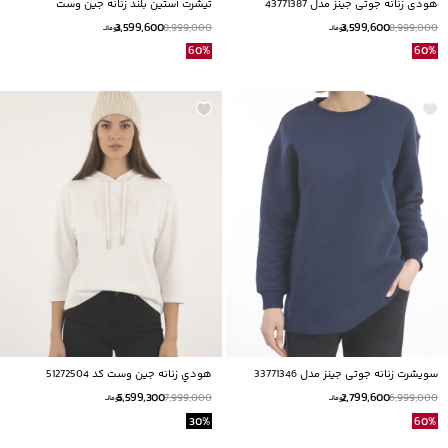
هودی زنانه جوتی جینز مدل 43771387
تیشرت آستین بلند زنانه جین وست
Jeanswest کد 44271026
3,599,600
3,599,600
8,999,000
8,999,000
تومانــ
تومانــ
60
%
60
%
سویشرت زنانه جوتی جینز مدل 33771346
هودي زنانه جين وست كد 51272504
5,599,300
2,799,600
7,999,000
6,999,000
تومانــ
تومانــ
30
%
60
%