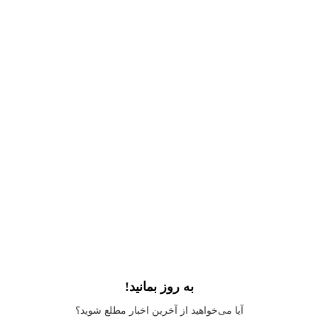
به روز بمانید!
Application error: a
client
-side exception has occurred while loading
آیا می‌خواهید از آخرین اخبار مطلع شوید؟