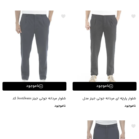
ناموجود
ناموجود
شلوار پارچه ای مردانه جوتی جینز مدل
شلوار مردانه جوتی جینز JootiJeans کد
41559742
42551720
ناموجود
ناموجود