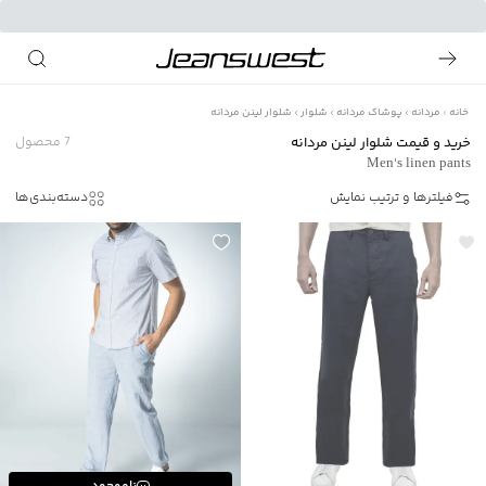
خانه
مردانه
پوشاک مردانه
شلوار
شلوار لینن مردانه
خرید و قیمت شلوار لینن مردانه
7
محصول
Men's linen pants
فیلترها و ترتیب نمایش
دسته‌بندی‌ها