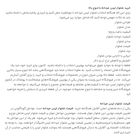
خرید شلوار لینن مردانه با تنوع بالا
برای این که هنگام انتخاب شلوار لینن مردانه با موفقیت عمل کنید و خریدی رضایت‌بخش داشته باشید
باید به نکات مهمی توجه کنید که شامل موارد زیر می‌شود.
طراحی شلوار
مدل شلوار
کیفیت بافت پارچه
کیفیت دوخت شلوار
سایز شلوار
قیمت شلوار
برند شلوار
ایرانی یا خارجی بودن شلوار
افزایش و کاهش نرخ ارز و دلار
قطعا با توجه به موارد فوق می‌توانید بهترین انتخاب را داشته باشید. اکنون برای خرید خود باید یک
فروشگاه قابل اعتماد را انتخاب کنید. به علاوه انتخاب شما باید فروشگاهی باشد که تنوع بسیار بالایی
داشته باشد. قطعا بالا بودن میزان تنوع در محصولات فروشگاه انتخاب و خرید را برای آقایان آسان‌تر
می‌کند. ما در فروشگاه جین وست به عنوان یکی از بهترین فروشگاه‌های عرضه‌کننده پوشاک در کشور
انواع شلوار لینن مردانه با کیفیت‌های مختلف و قیمت‌های متنوع را عرضه می‌کنیم. با مراجعه به
فروشگاه جین وست و مشاهده تنوع محصولات موجود در آن قطعا خریدی لذت‌بخش را تجربه خواهید
کرد.
قیمت شلوار لینن مردانه
یکی از دغدغه‌های اصلی آقایان هنگامه خرید،
قیمت شلوار لینن مردانه
است. عوامل گوناگونی در
تعیین قیمت نهایی این شلوار موثر هستند. مهمترین عوامل موثر بر قیمت شلوار لینن شامل نوع و
مدل شلوار، جنس شلوار، سطح کیفیت شلوار، برند تولیدکننده و غیره می‌شود. هر یک از این عوامل به
طور مستقیم یا غیرمستقیم در تعیین قیمت نهایی شلوار مردانه لینن تاثیرگذار خواهند بود. با توجه به
مشکلات اقتصادی، آقایان به دنبال فروشگاهی هستند که بتوانند شلوار لینن را با قیمتی مناسب از آن
خریداری کنند.