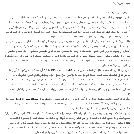
عرضه می‌شود.
شلوار لینن مردانه
یکی از بهترین شلوارهایی که آقایان می‌توانند در فصول گرم سال از آن استفاده کنند شلوار لینن
مردانه است. خنکی فوق‌العاده این شلوار به خصوص در روزهای گرم تابستان حکم یک نجات‌بخش را
دارد. الیاف پارچه این شلوار به گونه‌ای است که جریان هوا به خوبی از آن عبور می‌کند و حس راحتی و
آرامش را به شما القا می‌کند. این ویژگی موجب می‌شود که شلوار لینن به گزینه‌ای عالی برای مسافرت،
پیاده‌روی‌های طولانی و حتی حضور در فضاهای بسته تبدیل شود.
علاوه بر خنکی، راحتی و سبکی این شلوار نیز محبوبیت آن را دو چندان کرده است. شلوار لینن به ندرت به
بدن شما می‌چسبد و این موضوع باعث می‌شود که هنگام حرکت کاملا آزاد و راحت باشید. بعضی از
آقایان از چروک‌پذیری این شلوار شکایت دارند، اما همین چروک‌های طبیعی بخشی از جذابیت و ظاهر
کژوال و ریلکس شلوار است. شلوار لینن برای کسانی که به دنبال استایلی شیک و در عین حال بی‌تکلف و
راحت هستند مناسب است. این شلوار انتخابی هوشمندانه است تا بتوانید استایلی منحصر به فرد و
جذاب را برای خود بسازید.
یکی از دلایلی که سبب افزایش تقاضا برای
خرید شلوار لینن مردانه
شده آن است که می‌توانید آن را با
لباس‌های مختلف ست کنید. شما می‌توانید به راحتی این شلوار را با پیراهن‌های لینن همرنگ یا با
رنگ‌های متضاد و حتی تیشرت‌های ساده ست کنید. برای یک استایل روزمره و کژوال می‌توانید این شلوار
را با یک صندل چرم و تیشرت سفید ست کنید تا استایلی راحت و جذاب داشته باشید. اگر می‌خواهید
استایل شما رسمی‌تر به نظر برسد شلوار را با کفش‌های لوفر و پیراهن‌های دکمه‌دار نخی یا کتان ست
کنید.
رنگ‌های خنثی مانند سفید، کرم، بژ و آبی روشن از پرطرفدارترین رنگ‌ها برای
شلوار لینن مردانه
است که
به راحتی با رنگ‌های دیگر هماهنگ می‌شود. برای این که استایلی متفاوت داشته باشید می‌توانید
رنگ‌های آبی تیره یا سبز ارتشی را نیز انتخاب کنید.
یکی از نکات مهم برای پوشیدن شلوار لینن انتخاب سایز مناسب است. شلواری که انتخاب می‌کنید نباید
خیلی تنگ و یا خیلی گشاد باشد. در واقع شلوار باید به گونه‌ای باشد که حرکت شما را محدود نکند. به
علاوه شلوار باید فرم بدن شما را با زیبایی هر چه تمام نشان بدهد. به یاد داشته باشید که برای داشتن
یک استایل خوب و شیک باید همیشه به جزئیات توجه کنید، بنابراین پیشنهاد می‌کنیم یک شلوار لینن
مناسب را انتخاب کنید تا بتوانید در ظاهر خود تغییرات چشمگیری را ایجاد نمایید.