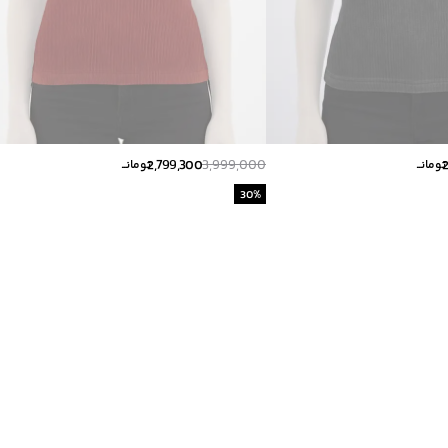
2,799,300
3,999,000
تومانــ
تومانــ
30
%