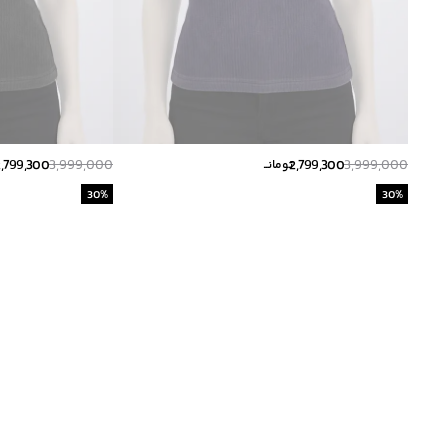
2,799,300
3,999,000
2,799,300
3,999,000
تومانــ
30
%
30
%