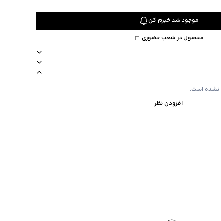
موجود شد خبرم کن
محصول در شعب حضوری
4177
slim f
ویژگی محصول پارچه کشی، جنی الیاف 98 نخ‌پنبه، 2 الاستان
برند جوتی جینز
 نشده است.
افزودن نظر
ا یا با رنگ‌های مشابه
‌گراد
‌گراد
 98% نخ‌پنبه، 2% الاستان