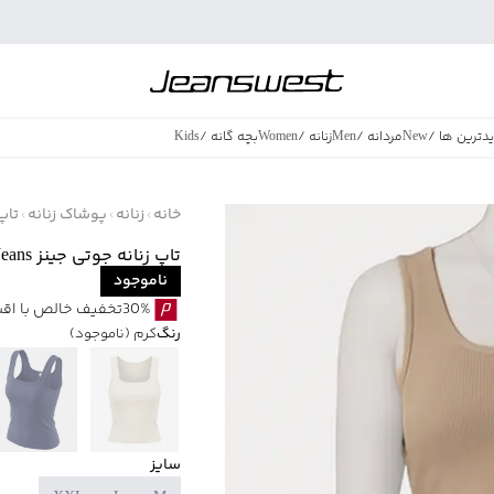
دترین ها
/
New
مردانه
/
Men
زنانه
/
Women
بچه گانه
/
Kids
فروش ویژه
/
azing Sales
خانه
زنانه
پوشاک زنانه
تاپ
تاپ زنانه جوتی جینز Jooti Jeans کد 41773221
ناموجود
30%تخفیف خالص با اقساط اسنپ پی بدون کارمزد
رنگ
کرم
(ناموجود)
سایز