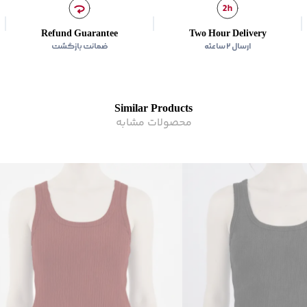
مناسب برای
:
بانوان
زیر گروه
:
تاپ
Refund Guarantee
Two Hour Delivery
شیوه‌برش
:
Slim fit
ارسال ۲ ساعته
ضمانت بازگشت
Similar Products
محصولات مشابه