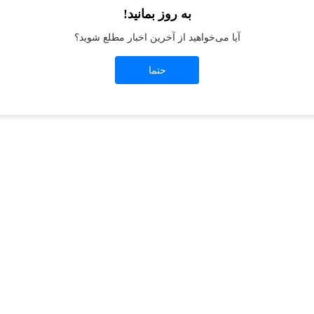
به روز بمانید!
آیا می‌خواهید از آخرین اخبار مطلع شوید؟
t
-side exception has occurred while loading
jeanswest.ir
(see the
browser conso
حتما