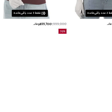
ط
2
عدد باقی‌مانده
فقط
3
عدد باقی‌مانده
599,700
1,999,000
انــ
تومانــ
70
%