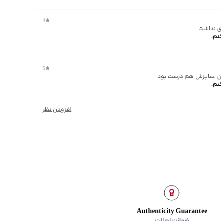
4
دی نداشت
نم.
5
ن ،سایزش هم درست بود
نم.
افزودن نظر
Authenticity Guarantee
ضمانت اصالت