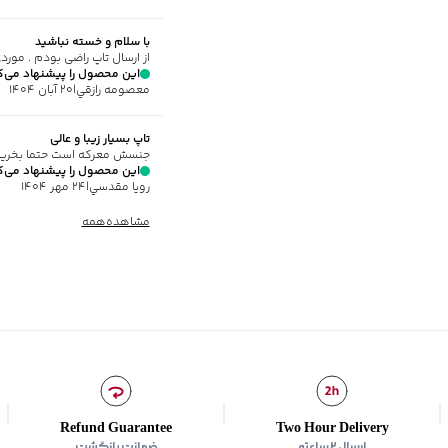
شیوه‌برش
:
Slim fit
با سلام و خسته نباشید
از ارسال تاپ راضی بودم . مور
این محصول را پیشنهاد می‌ک
معصومه رازقي
|
۲۰ آبان ۱۴۰۴
تاپ بسیار زیبا و عالی
جنسش معرکه است حتما بخری
این محصول را پیشنهاد می‌ک
رويا مقدسي
|
۲۴ مهر ۱۴۰۴
مشاهده‌همه
Refund Guarantee
Two Hour Delivery
ارسال ۲ ساعته
ضمانت بازگشت