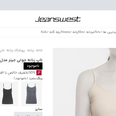
دترین ها
/
New
مردانه
/
Men
زنانه
/
Women
بچه گانه
/
Kids
فروش ویژه
/
azing Sales
خانه
زنانه
پوشاک زنانه
تاپ
تاپ زنانه جوتی جینز مدل 1773235
ناموجود
30%تخفیف خالص با اقساط اسنپ پی بدون کارمزد
رنگ
سفید
(ناموجود)
سایز