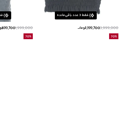
فقط
3
عدد باقی‌مانده
فق
599,700
1,999,000
1,199,700
3,999,000
تومانــ
توم
70
%
70
%