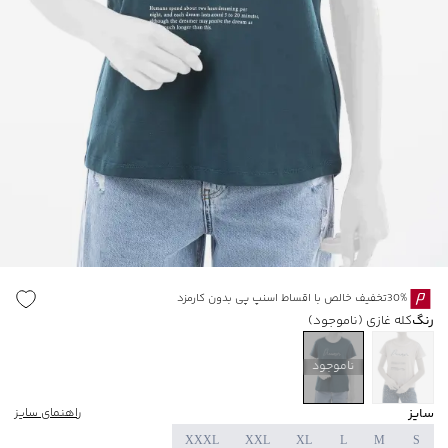
30%تخفیف خالص با اقساط اسنپ پی بدون کارمزد
رنگ
کله غازی
(ناموجود)
ناموجود
سایز
راهنمای سایز
XXXL
XXL
XL
L
M
S