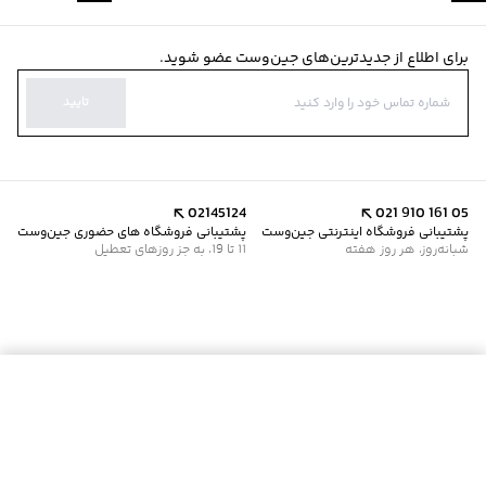
برای اطلاع از جدیدترین‌های جین‌وست عضو شوید.
تایید
02145124
021 910 161 05
پشتیبانی فروشگاه اینترنتی جین‌وست
پشتیبانی فروشگاه های حضوری جین‌وست
شبانه‌روز، هر روز هفته
11 تا 19، به جز روزهای تعطیل
موجود شد خبرم کن