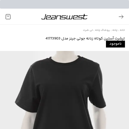
خانه
زنانه
پوشاک زنانه
تی شرت
تیشرت آستین کوتاه زنانه جوتی جینز مدل 41773903
ناموجود