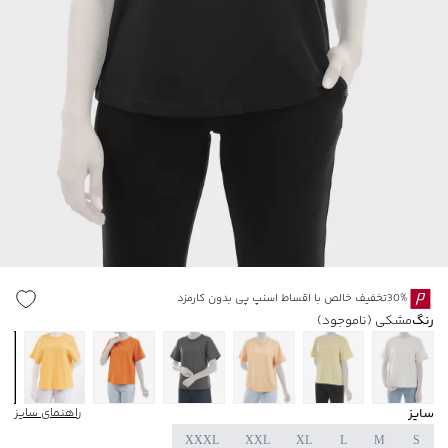
30%تخفیف خالص با اقساط اسنپ پی بدون کارمزد
رنگ
مشکی
(ناموجود)
ن
سایز
راهنمای سایز
XXXL
XXL
XL
L
M
S