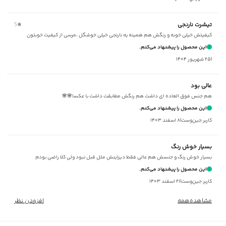
زیر گروه
:
تی شرت
شیوه‌برش
:
Comfort fit
تیشرت نارنجی
5
کیفیتش خیلی خوبه و رنگش هم همینه یه نارنجی خیلی خوشگل ،مرسی از کيفيت خوبتون
این محصول را پیشنهاد می‌کنم.
|
۲۵ شهریور ۱۴۰۴
عالی بود
هم جنس فوق العاده ای داشت هم رنگش مطابقت داشت با عکسا🌸🌸
این محصول را پیشنهاد می‌کنم.
کاربر جین‌وست
|
۸ اسفند ۱۴۰۳
بسیار خوش رنگ
بسیار خوش رنگ و جنسش هم عالی فقط دیزاینش مثل قبل نبود ولی کلا راضی بودم
این محصول را پیشنهاد می‌کنم.
کاربر جین‌وست
|
۲۱ اسفند ۱۴۰۳
مشاهده‌همه
افزودن نظر