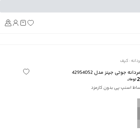
Am
دانه
کیف
 جوتی جینز مدل 42954052
2
تومانــ