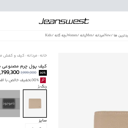
دترین ها
/
New
مردانه
/
Men
زنانه
/
Women
بچه گانه
/
Kids
فروش ویژه
/
azing Sales
خانه
مردانه
کیف و کفش مر
کیف پول چرم مصنوعی مردانه
,799,300
3,999,000
30
%
30%تخفیف خالص با اقساط اسنپ پی بدون کارمزد
رنگ
بژ
ناموجود
سایز