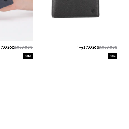
2,799,300
3,999,000
2,799,300
3,999,000
تومانــ
30
%
30
%