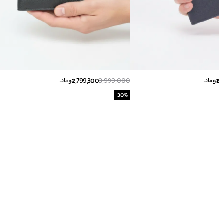
2,799,300
3,999,000
تومانــ
تومانــ
30
%