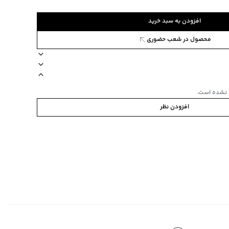
افزودن به سبد خرید
محصول در شعب حضوری
42954
یب دارد
مناسب برای آقایان
برند جوتی جینز
ویژگی محصول دارای 8 عدد محفظه کارت، 1 عدد محفظه اسکناس
 نشده است.
افزودن نظر
 از چرم آن را دور از نور خورشید، رطوبت، مواد حلال نفتی و ادکلن
ا در شرایطی که از شکل اولیه خارج شود، قرار ندهید.