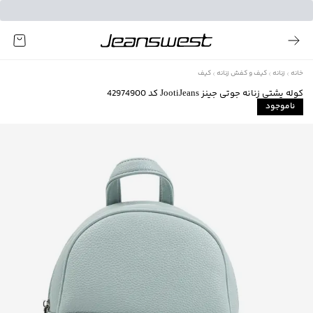
خانه
زنانه
کیف و کفش زنانه
کیف
کوله پشتی زنانه جوتی جینز JootiJeans کد 42974900
ناموجود