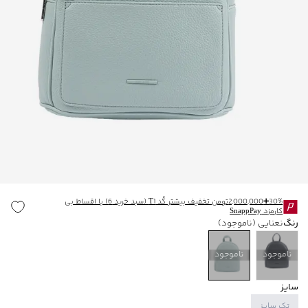
30%➕2,000,000تومن تخفیف بیشتر کُد T1 (سبد خرید 6) با اقساط بی
کارمزد SnappPay
رنگ
نعنایی
(ناموجود)
ناموجود
ناموجود
سایز
تک سایز