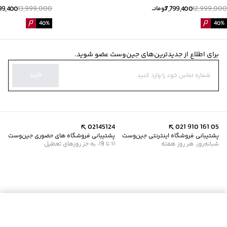
99,400
13,999,000
7,799,400
12,999,000
تومانــ
40
%
40
%
برای اطلاع از جدیدترین‌های جین‌وست عضو شوید.
تایید
02145124
021 910 161 05
پشتیبانی فروشگاه اینترنتی جین‌وست
پشتیبانی فروشگاه های حضوری جین‌وست
شبانه‌روز، هر روز هفته
11 تا 19، به جز روزهای تعطیل
موجود شد خبرم کن