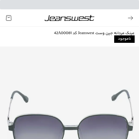
عینک مردانه جین وست Jeanswest کد 42A00081
ناموجود