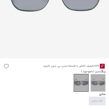
30%تخفیف خالص با اقساط اسنپ پی بدون کارمزد
رنگ
سبز
(ناموجود)
ناموجود
ناموجود
سایز
تک سایز