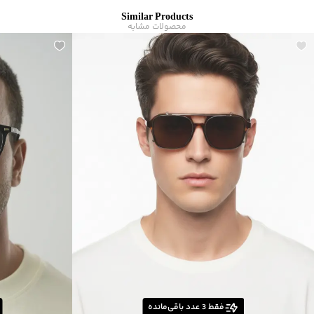
زیر گروه
:
عینک
Similar Products
محصولات مشابه
فقط
3
عدد باقی‌مانده