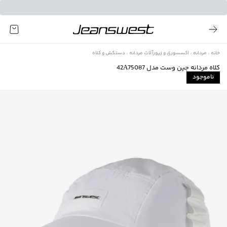
خانه
مردانه
اکسسوری و زیورآلات مردانه
دستکش و کلاه
کلاه مردانه جین وست مدل 42A75087
ناموجود