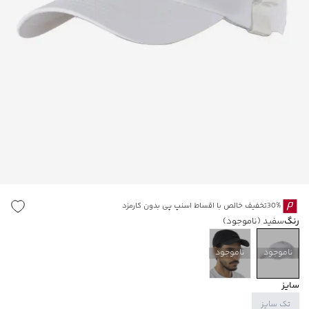
30%تخفیف خالص با اقساط اسنپ پی بدون کارمزد
رنگ
سفید
(ناموجود)
ناموجود
ناموجود
سایز
تک سایز