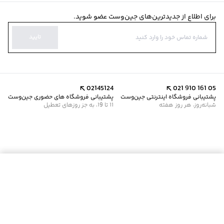
برای اطلاع از جدیدترین‌های جین‌وست عضو شوید.
تایید
02145124
021 910 161 05
پشتیبانی فروشگاه اینترنتی جین‌وست
پشتیبانی فروشگاه های حضوری جین‌وست
شبانه‌روز، هر روز هفته
11 تا 19، به جز روزهای تعطیل
موجود شد خبرم کن