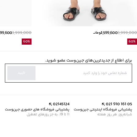
599,600
3,999,000
1,599,600
3,999,000
تومانــ
60
%
60
%
برای اطلاع از جدیدترین‌های جین‌وست عضو شوید.
تایید
02145124
021 910 161 05
پشتیبانی فروشگاه اینترنتی جین‌وست
پشتیبانی فروشگاه های حضوری جین‌وست
شبانه‌روز، هر روز هفته
11 تا 19، به جز روزهای تعطیل