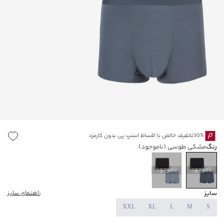
30%تخفیف خالص با اقساط اسنپ پی بدون کارمزد
رنگ
مشکی طوسی
(ناموجود)
ناموجود
ناموجود
سایز
راهنمای سایز
XXL
XL
L
M
S