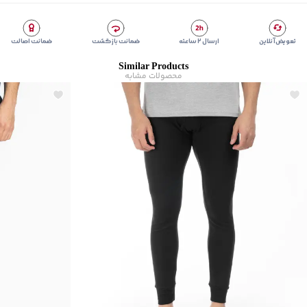
برند
:
جین وست
زیر گروه
:
لباس زیر
تعویض آنلاین
ارسال ۲ ساعته
ضمانت بازگشت
ضمانت اصالت
Similar Products
محصولات مشابه