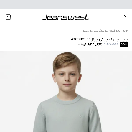
خانه
بچه گانه
پوشاک پسرانه
پلیور
پلیور پسرانه جوتی جینز کد 43091101
3,499,300
4,999,000
%
30
تومانــ