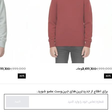
499,300
4,999,000
3,499,300
4,999,000
تومانــ
30
%
30
%
برای اطلاع از جدیدترین‌های جین‌وست عضو شوید.
تایید