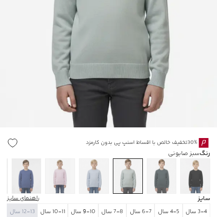
30%تخفیف خالص با اقساط اسنپ پی بدون کارمزد
رنگ
سبز صابونی
سایز
راهنمای سایز
3-4 سال
4-5 سال
6-7 سال
7-8 سال
9-10 سال
10-11 سال
12-13 سال