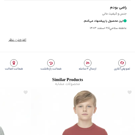
مناسب برای فصول
:
سرد
راضی بودم
سایر توضیحات
:
100% نخ‌پنبه، یقه، سرآستین و پایین لباس کشباف
جنس و کیفیت عالی
برند
:
جوتی جینز
این محصول را پیشنهاد می‌کنم.
زیر گروه
:
پلیور
عاطفه سلامي
|
۲۶ اسفند ۱۴۰۳
شیوه‌برش
:
Regular fit
افزودن نظر
تعویض آنلاین
ارسال ۲ ساعته
ضمانت بازگشت
ضمانت اصالت
Similar Products
محصولات مشابه