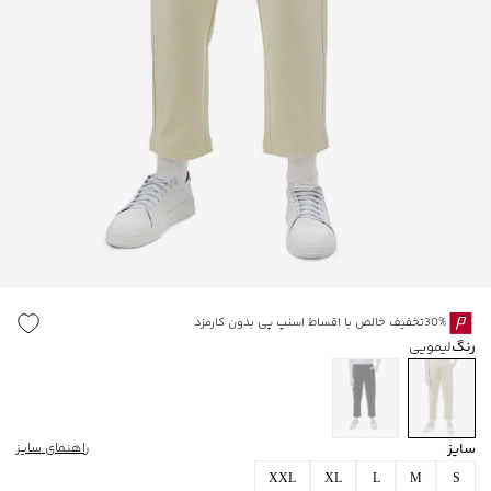
30%تخفیف خالص با اقساط اسنپ پی بدون کارمزد
رنگ
لیمویی
سایز
راهنمای سایز
XXL
XL
L
M
S