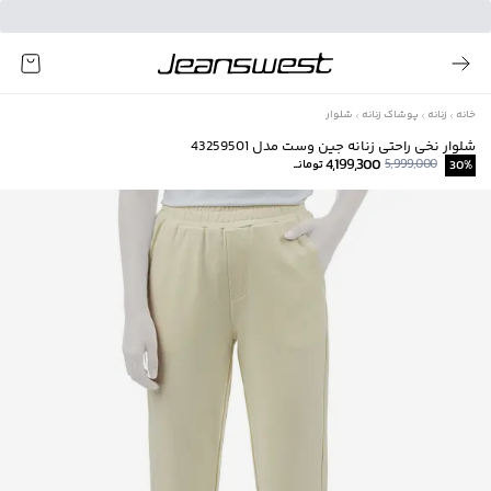
خانه
زنانه
پوشاک زنانه
شلوار
شلوار نخی راحتی زنانه جین وست مدل 43259501
4,199,300
5,999,000
%
30
تومانــ