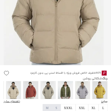
60%تخفیف خالص فروش ویژه با اقساط اسنپ پی بدون کارمزد
رنگ
شکلاتی روشن
سایز
راهنمای سایز
M
S
XXXL
XXL
XL
L