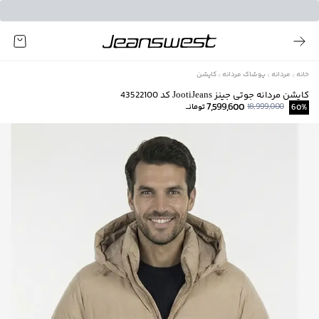
خانه
مردانه
پوشاک مردانه
کاپشن
کاپشن مردانه جوتی جینز JootiJeans کد 43522100
7,599,600
18,999,000
%
60
تومانــ