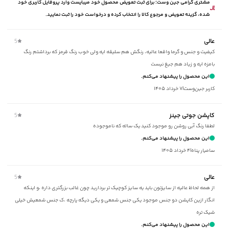
مشتری گرامی جین وست؛ برای ثبت تعویض محصول خود میبایست وارد پروفایل کاربری خود
ماکزیمم دمای شستشو
:
30 درجه سانتی‌گراد
شده، گزینه تعویض و مرجوع کالا را انتخاب کرده و درخواست خود را ثبت نمایید.
امکان خشک‌شویی
:
دارد
ویژگی محصول
:
دارای عایق حرارتی در سرتاسر کاپشن، دارای دوخت در
قسمت پشت کاپشن
عالی
5
مناسب برای فصول
:
سرد
کیفیت و جنس و گرما واقعا عالیه، رنگش هم سلیقه ایه ولی خوب رنگ قرمز که برداشتم رنگ
سایر توضیحات
:
بامزه ایه و زیاد هم جیغ نیست
جنس آستر و پارچه بیرونی از پلی‌ استر، دارای کلاه زیپ‌دار و
دارای بند قابل تنظیم
این محصول را پیشنهاد می‌کنم.
برند
:
کاربر جین‌وست
|
۷ خرداد ۱۴۰۵
جوتی جینز
مناسب برای
:
آقایان
نوع جیب
:
دو جیب مورب زیپ‌دار در کناره‌ها ، یک جیب دکمه‌دار در داخل
کاپشن جوتی جینز
5
کاپشن
لطفا رنگ آبی روشن رو‌ موجود کنید یک ساله که ناموجوده
نوع کاپشن
:
کلاه دار
این محصول را پیشنهاد می‌کنم.
زیر گروه
:
کاپشن
ساميار پناه
|
۴ خرداد ۱۴۰۵
شیوه‌برش
:
Comfort fit
عالی
5
از همه لحاظ عالیه از سایزتون باید یه سایز کوچیک تر بردارید چون غالب بزرگتری داره ،و اینکه
انگار ازین کاپشن دو جنس موجود یکی جنس شمعی و یکی دیگه پارچه ،ک جنس شمعیش خیلی
شیک تره
این محصول را پیشنهاد می‌کنم.