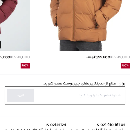
99,600
18,999,000
7,599,600
18,999,000
تومانــ
60
%
60
%
برای اطلاع از جدیدترین‌های جین‌وست عضو شوید.
تایید
02145124
021 910 161 05