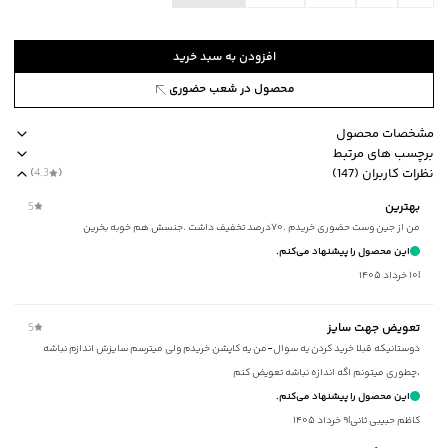
افزودن به سبد خرید
محصول در شعب حضوری
مشخصات محصول
برچسب های مرتبط
کد محصول
:
43522100J-2910-L
نظرات کاربران (147)
(
4.3
)
یقه
:
ایستاده
طرح ساده
جیب دارد
نوع کاپشن کلاه دار
مناسب برای آقایان
استایل loose fit آز
بهترین
5
آستین
:
بلند
من از جین وست حضوری خریدم .۷۰درصد تخفیف داشت .جنسش هم خوبه بخرین
طرح
:
ساده
این محصول را پیشنهاد می‌کنم.
جنس آستر
:
پلی استر
|
۱۰ خرداد ۱۴۰۵
نحوه بسته‌شدن
:
زیپ
جیب
:
دارد
تعویض جهت سایز
5
استایل
:
Loose Fit (آزاد)
دوستانیکه قبلا خرید کردن یه سوال-من یه کاپشن خریدم ولی میترسم سایزش اندازم نباشه
جنس پارچه
:
پلی استر
،چطوری میتونم اگه اندازه نباشه تعویض کنم
ضخامت
:
زیاد
این محصول را پیشنهاد می‌کنم.
نوع شستشو
:
دستی
کاظم حبیبی ثانی
|
۹ خرداد ۱۴۰۵
نحوه شستشو
:
به صورت مجزا یا با رنگ های مشابه