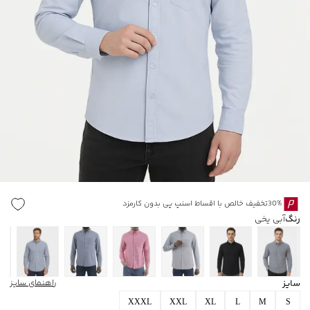
30%تخفیف خالص با اقساط اسنپ پی بدون کارمزد
رنگ
آبی یخی
سایز
راهنمای سایز
XXXL
XXL
XL
L
M
S