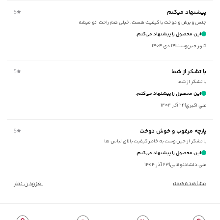
ماکزیمم دمای اتوکشی
:
110 درجه سانتی‌گراد
پیشنهاد میکنم
5
مناسب برای
:
آقایان
جنس و برش و دوخت با کیفیت هست. خیلی هم راحت اتو میشه
مناسب برای فصول
:
چهار فصل
این محصول را پیشنهاد می‌کنم.
سایر توضیحات
:
سرآستین مچی و دکمه‌دار، جنس پارچه ترکیبی از نخ‌پنبه و
کاربر جین‌وست
|
۱۴ دی ۱۴۰۴
پلی‌استر
برند
:
جوتی جینز
با تشکر از شما
5
نوع جیب
:
یک جیب پاکتی روی سینه
با تشکر از شما
زیر گروه
:
پیراهن
این محصول را پیشنهاد می‌کنم.
شیوه‌برش
:
Slim fit
علي اکبري
|
۲۴ آذر ۱۴۰۴
پارچه مرغوب و خوش دوخت
5
با تشکر از جین وست به خاطر کیفیت بالای لباس ها
این محصول را پیشنهاد می‌کنم.
علی دلشادنوقابی
|
۲۳ آذر ۱۴۰۴
مشاهده‌همه
افزودن نظر