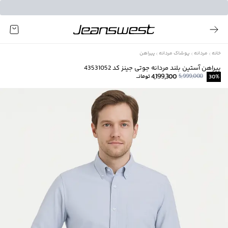
خانه
مردانه
پوشاک مردانه
پیراهن
پیراهن آستین بلند مردانه جوتی جینز کد 43531052
4,199,300
5,999,000
%
30
تومانــ