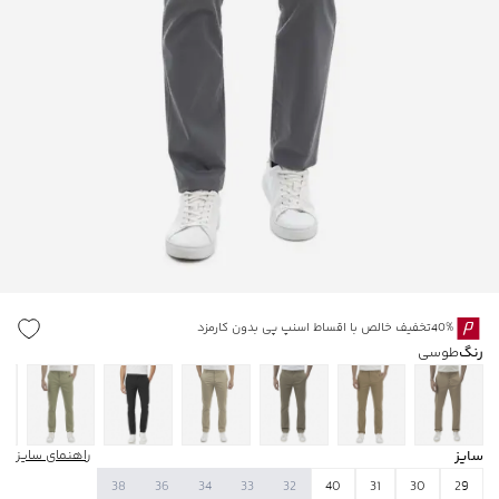
40%تخفیف خالص با اقساط اسنپ پی بدون کارمزد
رنگ
طوسی
سایز
راهنمای سایز
38
36
34
33
32
40
31
30
29