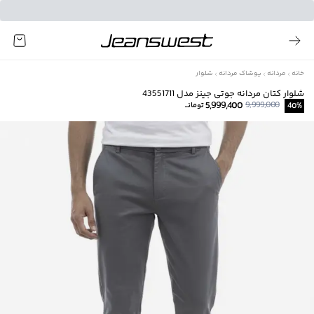
خانه
مردانه
پوشاک مردانه
شلوار
شلوار کتان مردانه جوتی جینز مدل 43551711
5,999,400
9,999,000
%
40
تومانــ