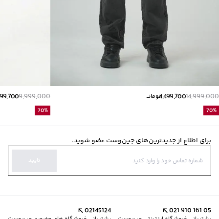
999,700
9,999,000
4,499,700
14,999,000
تومانــ
70
%
70
%
برای اطلاع از جدیدترین‌های جین‌وست عضو شوید.
تایید
02145124
021 910 161 05