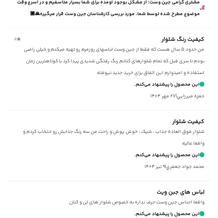
مشتری گرامی جین وست؛ از مشکل بوجود اومده برای شما بسیار متاسفیم و در اسرع وقت
مناسب برای
:
آقایان
موضوع مطرح شده توسط شما، مورد بررسی کارشناسان جین وست قرار میگیره🙏🏼
مناسب برای فصول
:
چهار فصل
سایر توضیحات
:
پشت کمر کشی، دارای پل کمر، ارتفاع فاق 26 سانتی‌متر،
جنس پارچه 98% نخ‌پنبه، 2% اسپندکس
کیفیت رنگ شلوار
4
برند
:
جوتی جینز
من حدود ۵ سال هست که فقط از جین وست لباسهای روزمرم رو تهیه میکنم و خیلی راضی
نوع جیب
:
دو جیب مورب در جلو، دو جیب فیلتابی در پشت
بودم تا سری قبل که تمام شلوارهای کتانم رنگ رفتگی شدیدی پیدا کرد با کوتاهترین زمان
زیر گروه
:
شلوار
استفاده و امیدوارم این اتفاق برای خرید جدید نیوفته
شیوه‌برش
:
Slim fit
این محصول را پیشنهاد می‌کنم.
حمزه ميرزايي
|
۲۷ مهر ۱۴۰۴
کیفیت شلوار
شلوار فوق العاده جذاب ، شیک ، خوش پوش و راحت من سه رنگ جذابش رو انتخاب کردم و
واقعا عالیه
این محصول را پیشنهاد می‌کنم.
محمد جواد جعفري
|
۹ تیر ۱۴۰۴
لباس های جبن ویت
واقعا اجناس جین وست حرف نداره به خصوص شلوار های لی و کتان
این محصول را پیشنهاد می‌کنم.