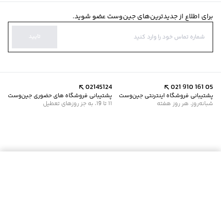
برای اطلاع از جدیدترین‌های جین‌وست عضو شوید.
تایید
02145124
021 910 161 05
پشتیبانی فروشگاه اینترنتی جین‌وست
پشتیبانی فروشگاه های حضوری جین‌وست
شبانه‌روز، هر روز هفته
11 تا 19، به جز روزهای تعطیل
موجود شد خبرم کن