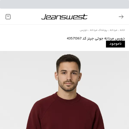
خانه
مردانه
پوشاک مردانه
دورس
دورس مردانه جوتی جینز کد 43571367
ناموجود