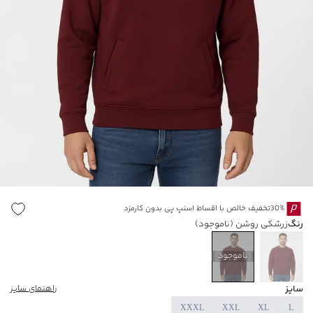
30%تخفیف خالص با اقساط اسنپ پی بدون کارمزد
رنگ
زرشکی روشن
(ناموجود)
ناموجود
سایز
راهنمای سایز
XXXL
XXL
XL
L