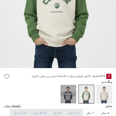
60%تخفیف خالص فروش ویژه با اقساط اسنپ پی بدون کارمزد
رنگ
سبز
ناموجود
سایز
راهنمای سایز
4 سال
7 سال
5-6 سال
8 سال
9-10 سال
11-12 سال