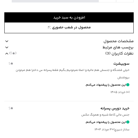
افزودن به سبد خرید
محصول در شعب حضوری
مشخصات محصول
برچسب های مرتبط
کد محصول
:
43571602-2820-130
نظرات کاربران (3)
(
5
)
یقه
:
گرد
مناسب برای فصول چهار فصل
یقه گرد
برند جین وست
مناسب برای فص
سوییشرت
5
آستین
:
بلند
خیلی قشنگه و جنسش هم عالیه و اصلا نمیتونیم بگیم فقط پسرانه س دخترا هم میتونن
طرح
:
تایپوگرافی
بپوشنش
جنس پارچه
:
نخ‌پنبه
این محصول را پیشنهاد می‌کنم.
ضخامت
:
کم
|
۱۰ خرداد ۱۴۰۵
نوع شستشو
:
دستی/ماشینی
نحوه شستشو
:
به صورت مجزا یا با رنگ‌های مشابه
خرید دورس پسرانه
5
ماکزیمم دمای شستشو
:
30 درجه سانتی‌گراد
جنس عالی کاملا شبیه و همرنگ عکس
ماکزیمم دمای اتوکشی
:
110 درجه سانتی‌گراد
این محصول را پیشنهاد می‌کنم.
ویژگی محصول
:
جنس الیاقف 60% نخ‌پنبه، 40% پلی‌استر
ساناز دبيري
|
۳۰ مرداد ۱۴۰۴
مناسب برای
:
کودکان و نوجوانان