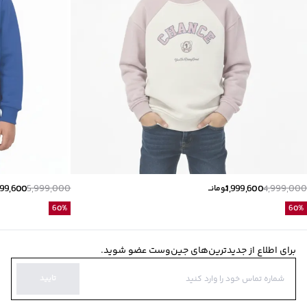
399,600
5,999,000
1,999,600
4,999,000
تومانــ
60
%
60
%
برای اطلاع از جدیدترین‌های جین‌وست عضو شوید.
تایید