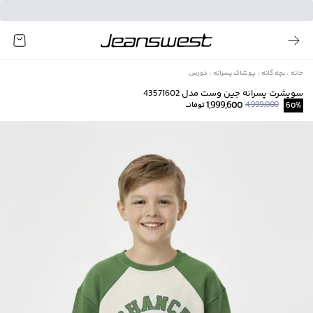
خانه
بچه گانه
پوشاک پسرانه
دورس
سویشرت پسرانه جین وست مدل 43571602
1,999,600
4,999,000
%
60
تومانــ