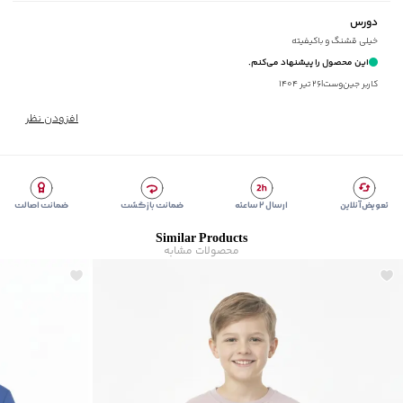
مناسب برای فصول
:
چهار فصل
دورس
سایر توضیحات
:
پارچه نرم، دارای تکه دوزی و طرح چاپی، یقه، سرآستین و
خیلی قشنگ و باکیفیته
پایین لباس کشباف
این محصول را پیشنهاد می‌کنم.
برند
:
جین وست
کاربر جین‌وست
|
۲۶ تیر ۱۴۰۴
زیر گروه
:
دورس
افزودن نظر
تعویض آنلاین
ارسال ۲ ساعته
ضمانت بازگشت
ضمانت اصالت
Similar Products
محصولات مشابه