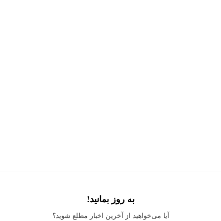
به روز بمانید!
Application error: a
client
-side exception has occurred while loading
آیا می‌خواهید از آخرین اخبار مطلع شوید؟