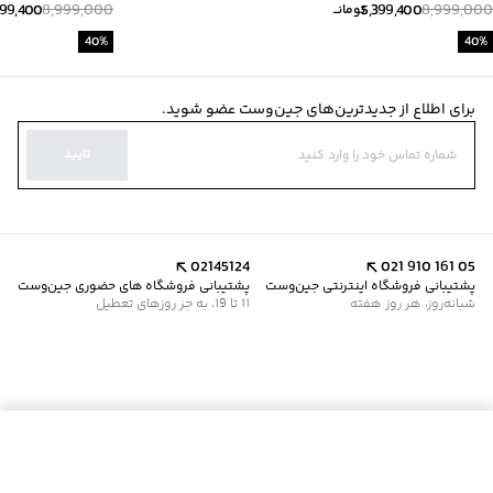
399,400
8,999,000
5,399,400
8,999,000
تومانــ
40
%
40
%
برای اطلاع از جدیدترین‌های جین‌وست عضو شوید.
تایید
02145124
021 910 161 05
پشتیبانی فروشگاه اینترنتی جین‌وست
پشتیبانی فروشگاه های حضوری جین‌وست
شبانه‌روز، هر روز هفته
11 تا 19، به جز روزهای تعطیل
افزودن به سبد خرید