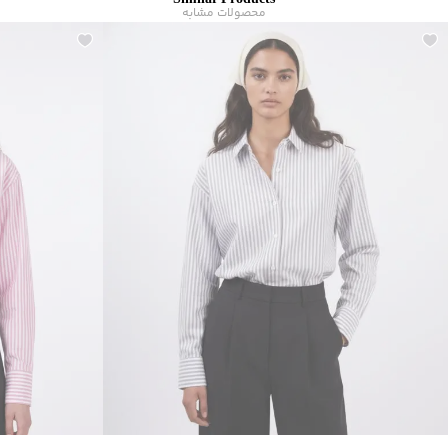
Similar Products
ماکزیمم دمای اتوکشی
:
110 درجه سانتی‌گراد
محصولات مشابه
ویژگی محصول
:
پیلی پشت لباس
مناسب برای
:
بانوان
مناسب برای فصول
:
چهار فصل
سایر توضیحات
:
پارچه نرم، سرآستین مچی و دکمه‌دار، برش هلالی پایین
شومیز
برند
:
جوتی جینز
زیر گروه
:
شومیز و پیراهن
شیوه‌برش
:
Regular fit