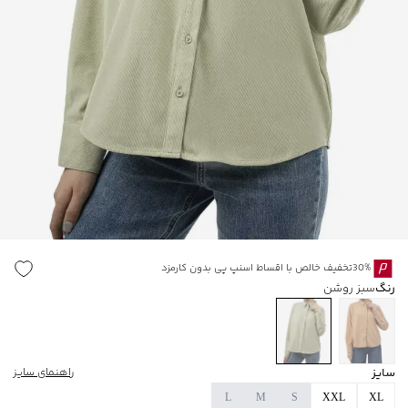
30%تخفیف خالص با اقساط اسنپ پی بدون کارمزد
رنگ
سبز روشن
سایز
راهنمای سایز
L
M
S
XXL
XL