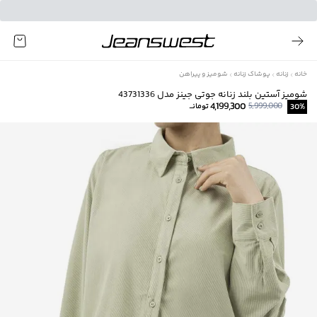
خانه
زنانه
پوشاک زنانه
شومیز و پیراهن
شومیز آستین بلند زنانه جوتی جینز مدل 43731336
4,199,300
5,999,000
%
30
تومانــ