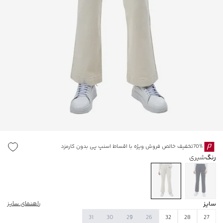
70%تخفیف خالص فروش ویژه با اقساط اسنپ پی بدون کارمزد
رنگ
شیری
سایز
راهنمای سایز
31
30
29
26
32
28
27