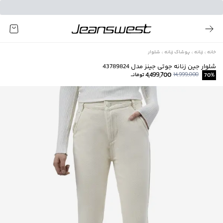
خانه
زنانه
پوشاک زنانه
شلوار
شلوار جین زنانه جوتی جینز مدل 43789824
4,499,700
14,999,000
%
70
تومانــ