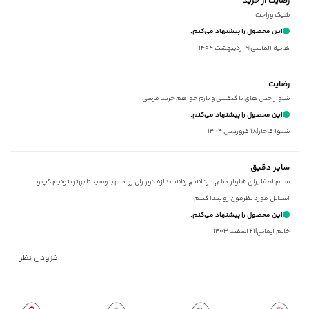
رضایت از خرید
مناسب برای
:
بانوان
شیک وراحت
مناسب برای فصول
:
چهار فصل
این محصول را پیشنهاد می‌کنم.
سایر توضیحات
:
ارتفاع فاق 28 سانتی‌متر، دارای پل کمر
هانیه الماسی
|
۹ اردیبهشت ۱۴۰۴
برند
:
جوتی جینز
نوع جیب
:
دو جیب مورب در کناره‌ها و دو جیب پاکتی پشت شلوار
رضایت
زیر گروه
:
شلوار
شلوار جین های با کیفیتی و بازم خواهم خرید مرسی
شیوه‌برش
:
Straight fit
این محصول را پیشنهاد می‌کنم.
شيوا قاجار
|
۱۸ فروردین ۱۴۰۴
سایز دقیق
سلام لطفا برای شلوار ها چ مردانه چ زنانه اندازه دور ران رو هم بنوسید تا بهتر بتونیم کپ و
استایل مورد نظرمون رو پیدا کنیم
این محصول را پیشنهاد می‌کنم.
خانم ايماني
|
۲۱ اسفند ۱۴۰۳
افزودن نظر