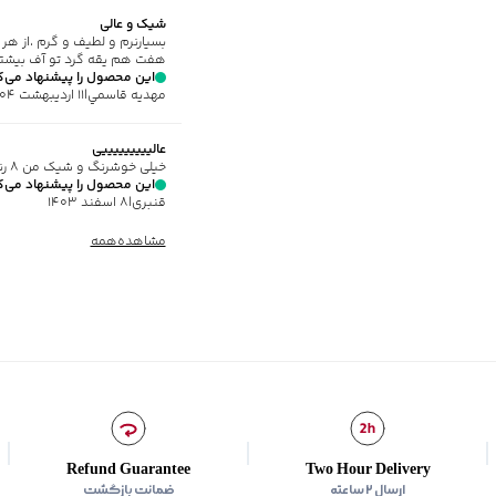
سایر توضیحات
:
پارچه کشی،
شیک و عالی
برند
:
جوتی جینز
بسیارنرم و لطیف و گرم ،از ه
اطلاعات مدل
:
مدل با قد 176 سانتی‌متر و وزن 56 کیلوگرم، سایز M پوشیده است.
هفت هم یقه گرد تو آف بیشتر از ۵۰درصد قیمتش م
این محصول را پیشنهاد می‌ک
زیر گروه
:
پلیور و ژاکت
مهديه قاسمي
|
۱۱ اردیبهشت ۱۴۰۴
شیوه‌برش
:
Slim fit
عالیییییییییی
خیلی خوشرنگ و شیک من ۸ رنگ این کار رو گرفتم چون تنخورش عالیه
این محصول را پیشنهاد می‌ک
قنبری
|
۸ اسفند ۱۴۰۳
مشاهده‌همه
Refund Guarantee
Two Hour Delivery
ارسال ۲ ساعته
ضمانت بازگشت