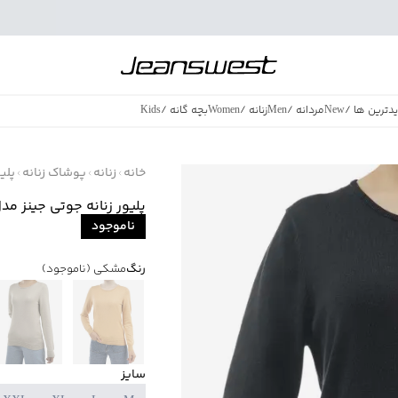
دترین ها
/
New
مردانه
/
Men
زنانه
/
Women
بچه گانه
/
Kids
فروش ویژه
/
azing Sales
خانه
زنانه
پوشاک زنانه
پلی
پلیور زنانه جوتی جینز مدل 791002
ناموجود
رنگ
مشکی
(ناموجود)
سایز