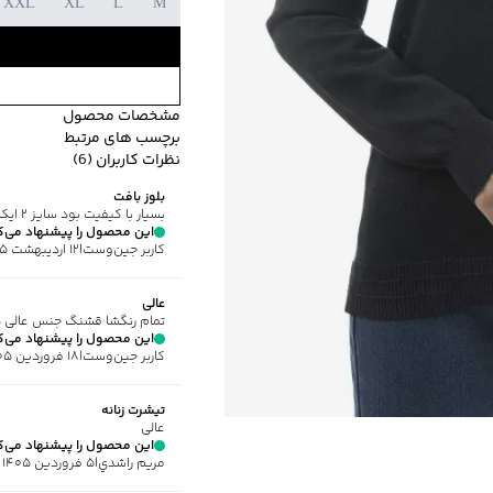
XXL
XL
L
M
مشخصات محصول
برچسب های مرتبط
کد محصول
:
J-8010-XXL
نظرات کاربران (6)
یقه
:
گرد
طرح ساده
یقه گرد
it
بلوز بافت
آستین
:
بلند
بسیار با کیفیت بود سایز ۲ ایکس برای سایز ۴۴ عالی بود
طرح
:
ساده
این محصول را پیشنهاد می‌ک
کاربر جین‌وست
|
۱۲ اردیبهشت ۱۴۰۵
جنس پارچه
:
ویسکوز
استایل
:
Fit (متناسب)
عالی
ضخامت
:
کم
تمام رنگشا قشنگ جنس عالی د
نوع شستشو
:
دستی/ماشین
این محصول را پیشنهاد می‌ک
کاربر جین‌وست
|
۱۸ فروردین ۱۴۰۵
نحوه شستشو
:
به صورت مجز
ماکزیمم دمای شستشو
:
30 درجه سانتی
تيشرت زنانه
ویژگی محصول
:
جنس الیاف: 51% ویسکوز، 34% نخ‌پنبه، 
عالى
مناسب برای
:
بانوان
این محصول را پیشنهاد می‌ک
مريم راشدي
|
۵ فروردین ۱۴۰۵
مناسب برای فصول
:
سرد