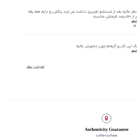
 سرآستین و پایین لباس کشباف
ر نظر عالیه بعد از شستشو تغییری نداشت من چند رنگش رو دارم هم یقه
ناسبه
نم.
نم.
افزودن نظر
Authenticity Guarantee
ضمانت اصالت