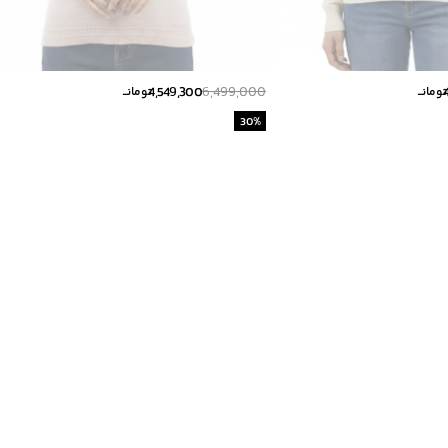
4,549,300
6,499,000
تومانــ
تومانــ
30
%