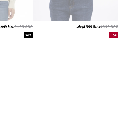
4,549,300
6,499,000
1,999,600
4,999,000
تومانــ
30
%
60
%