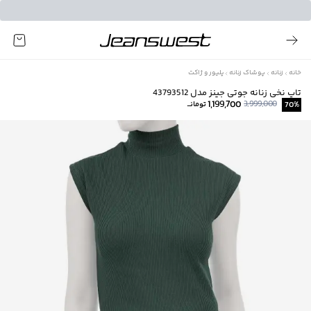
خانه
زنانه
پوشاک زنانه
پلیور و ژاکت
تاپ نخی زنانه جوتی جینز مدل 43793512
1,199,700
3,999,000
%
70
تومانــ