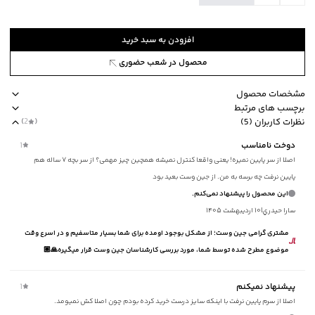
افزودن به سبد خرید
محصول در شعب حضوری
مشخصات محصول
برچسب های مرتبط
کد محصول
:
43793512J-8780-M
نظرات کاربران (5)
(
2
)
یقه
:
ایستاده
طرح ساده
مناسب برای فصول چهار فصل
ضخامت متوسط
slim fit
ب
دوخت نامناسب
1
آستین
:
حلقه‌ای
اصلا از سر پایین نمیره! یعنی واقعا کنترل نمیشه همچین چیز مهمی؟ از سر بچه ۷ ساله هم
طرح
:
ساده
پایین نرفت چه برسه به من. از جین وست بعید بود
استایل
:
Fit (متناسب)
این محصول را پیشنهاد نمی‌کنم.
ضخامت
:
متوسط
سارا حيدري
|
۱۰ اردیبهشت ۱۴۰۵
نوع شستشو
:
دستی/ماشینی
مشتری گرامی جین وست؛ از مشکل بوجود اومده برای شما بسیار متاسفیم و در اسرع وقت
نحوه شستشو
:
به صورت مجزا یا با رنگ‌های مشابه
موضوع مطرح شده توسط شما، مورد بررسی کارشناسان جین وست قرار میگیره🙏🏼
ماکزیمم دمای شستشو
:
30 درجه سانتی‌گراد
ماکزیمم دمای اتوکشی
:
110 درجه سانتی‌گراد
مناسب برای فصول
:
چهار فصل
پیشنهاد نمیکنم
1
اصلا از سرم پایین نرفت با اینکه سایز درست خرید کرده بودم چون اصلا کش نمیومد.
سایر توضیحات
:
برش باز در کناره‌های تاپ