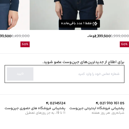
فقط
1
عدد باقی‌مانده
599,600
6,499,000
2,399,600
5,999,000
تومانــ
60
%
60
%
برای اطلاع از جدیدترین‌های جین‌وست عضو شوید.
تایید
02145124
021 910 161 05
پشتیبانی فروشگاه اینترنتی جین‌وست
پشتیبانی فروشگاه های حضوری جین‌وست
شبانه‌روز، هر روز هفته
11 تا 19، به جز روزهای تعطیل