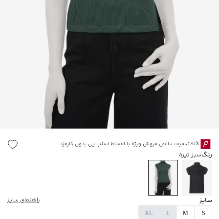
70%تخفیف خالص فروش ویژه با اقساط اسنپ پی بدون کارمزد
رنگ
سبز تیره
سایز
راهنمای سایز
XL
L
M
S