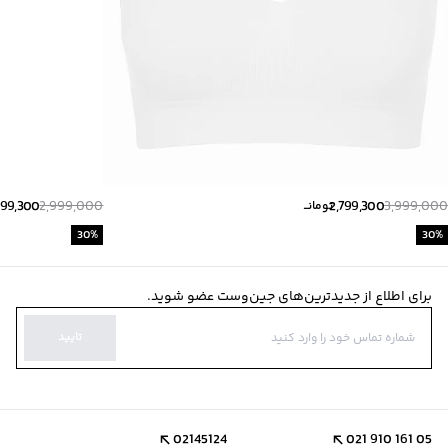
099,300
2,999,000
2,799,300
3,999,000
تومانــ
30
%
30
%
برای اطلاع از جدیدترین‌های جین‌وست عضو شوید.
تایید
02145124
021 910 161 05