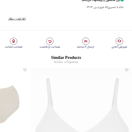
این محصول را پیشنهاد می‌کنم.
مناسب برای فصول
:
چهار فصل
مائده نصيري
|
۵ فروردین ۱۴۰۴
سایر توضیحات
:
جنس پارچه ترکیبی از 61% نایلون و 39% اسپاندکس
برند
:
جین وست
افزودن نظر
زیر گروه
:
لباس زیر
تعویض آنلاین
ارسال ۲ ساعته
ضمانت بازگشت
ضمانت اصالت
Similar Products
محصولات مشابه