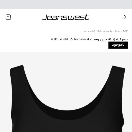
خانه
زنانه
پوشاک زنانه
لباس زیر
نیم تنه زنانه جین وست Jeanswest کد 43B57089
ناموجود