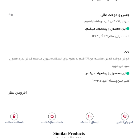
نحوه شستشو
:
به صورت مجزا یا با رنگ‌های مشابه
ماکزیمم دمای شستشو
:
30 درجه سانتی‌گراد
جنس و دوخت عالی
5
ماکزیمم دمای اتوکشی
:
110 درجه سانتی‌گراد
من تو بلک فایر خریدم واقعا راضیم
ویژگی محصول
:
جنس الیاف 72% پلی‌استر، 21% ریون، 7% اسپندکس
این محصول را پیشنهاد می‌کنم.
مناسب برای
:
بانوان
فاطمه ياري فلاح
|
۲۳ آذر ۱۴۰۴
مناسب برای فصول
:
چهار فصل
سایر توضیحات
:
پارچه نرم، تمام آستر، سرآستین دکمه دار
کت
برند
:
جوتی جینز
خوش دوخته قدش مناسبه من 171 قدم به نظرم برای استفاده بیرون مناسبه قدش بدرد فصول
نوع جیب
:
دو جیب پاکتی در جلو
سرد می خوره
زیر گروه
:
کت و شلوار
این محصول را پیشنهاد می‌کنم.
شیوه‌برش
:
Regular fit
کاربر جین‌وست
|
۱۹ مرداد ۱۴۰۴
افزودن نظر
تعویض آنلاین
ارسال ۲ ساعته
ضمانت بازگشت
ضمانت اصالت
Similar Products