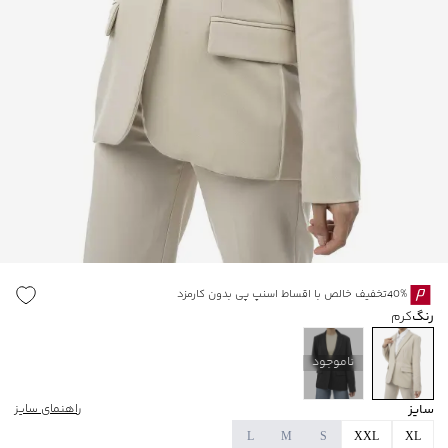
40%تخفیف خالص با اقساط اسنپ پی بدون کارمزد
رنگ
کرم
ناموجود
سایز
راهنمای سایز
L
M
S
XXL
XL