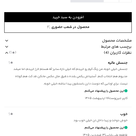
افزودن به سبد خرید
محصول در شعب حضوری
مشخصات محصول
برچسب های مرتبط
کد محصول
:
44721145J-8190-XXL
نظرات کاربران (4)
(
5
)
یقه
:
انگلیسی
آستر دارد
طرح ساده
مناسب برای فصول چهار فصل
جیب دارد
جنس آ
جنسش عالیه
5
آستین
:
بلند
جنسش خیلی خوبه،من زنگ کرم رو خریدم که خیلی نازه،سایز 42 هستم لارژ خریدم،اما میشد
طرح
:
ساده
مدیوم هم انتخاب کنم. آستیناش یکمی بلنده،دقیق مثل عکس مانکن،قد کت هم کوتاه
جنس آستر
:
پارچه‌ای
نیست ،برای اونایی که دوست دارن باسنشون پیدا نباشه،خیلی خوبه.
جنس پارچه
:
پلی‌استر
این محصول را پیشنهاد می‌کنم.
نحوه بسته‌شدن
:
دکمه
کاربر جین‌وست
|
۱۶ اردیبهشت ۱۴۰۵
جیب
:
دارد
استایل
:
Fit (متناسب)
خوب
5
آستر
:
دارد
خوش دوخت و زیبا داخل تن خیلی خوب بود
ضخامت
:
کم
این محصول را پیشنهاد می‌کنم.
نوع شستشو
:
دستی/ماشینی
فاطمه علي بابايي
|
۱۴ فروردین ۱۴۰۵