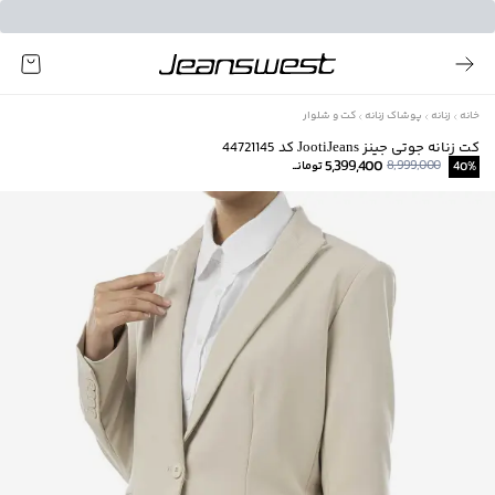
خانه
زنانه
پوشاک زنانه
کت و شلوار
کت زنانه جوتی جینز JootiJeans کد 44721145
5,399,400
8,999,000
%
40
تومانــ