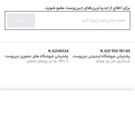
برای اطلاع از جدیدترین‌های جین‌وست عضو شوید.
تایید
02145124
021 910 161 05
پشتیبانی فروشگاه اینترنتی جین‌وست
پشتیبانی فروشگاه های حضوری جین‌وست
شبانه‌روز، هر روز هفته
11 تا 19، به جز روزهای تعطیل
موجود شد خبرم کن