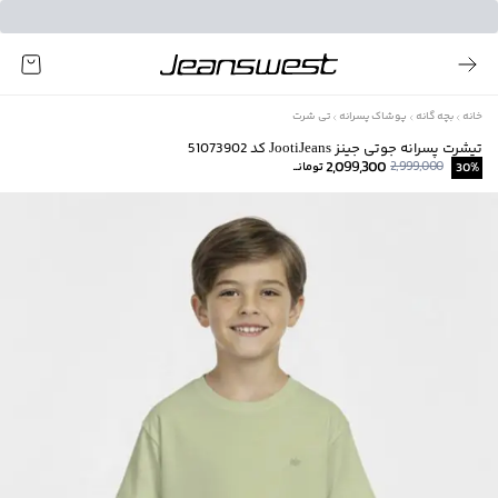
خانه
بچه گانه
پوشاک پسرانه
تی شرت
تیشرت پسرانه جوتی جینز JootiJeans کد 51073902
2,099,300
2,999,000
%
30
تومانــ