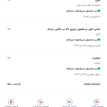
عالی
5
سایر توضیحات
:
یقه دارای کشباف ریز
کیفیت و رنگ بسیار عالی
برند
:
جوتی جینز
این محصول را پیشنهاد می‌کنم.
زیر گروه
:
تی شرت
|
۱۱ فروردین ۱۴۰۵
شیوه‌برش
:
Regular fit
جنس خوب و همون چیزی که در عکس دیدم
5
عالی
این محصول را پیشنهاد می‌کنم.
کاربر جین‌وست
|
۱۸ دی ۱۴۰۴
تیشرت
4
تیشرت
این محصول را پیشنهاد می‌کنم.
داوود عطايي
|
۳۰ آذر ۱۴۰۴
مشاهده‌همه
افزودن نظر
تعویض آنلاین
ارسال ۲ ساعته
ضمانت بازگشت
ضمانت اصالت