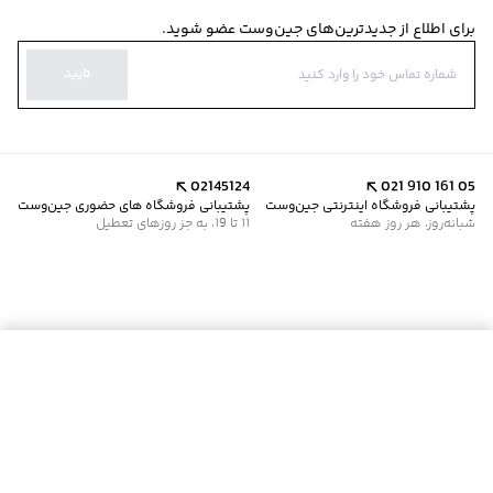
برای اطلاع از جدیدترین‌های جین‌وست عضو شوید.
تایید
02145124
021 910 161 05
پشتیبانی فروشگاه اینترنتی جین‌وست
پشتیبانی فروشگاه های حضوری جین‌وست
شبانه‌روز، هر روز هفته
11 تا 19، به جز روزهای تعطیل
موجود شد خبرم کن