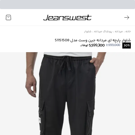
خانه
مردانه
پوشاک مردانه
شلوار
شلوار پارچه ای مردانه جین وست مدل 51151508
5,599,300
7,999,000
%
30
تومانــ