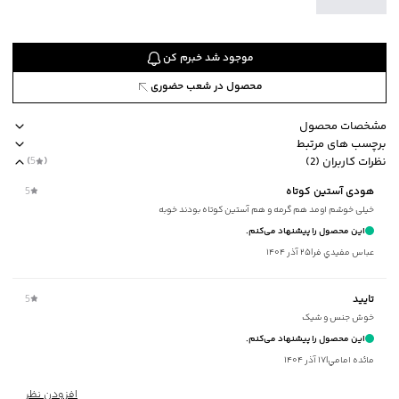
موجود شد خبرم کن
محصول در شعب حضوری
مشخصات محصول
برچسب های مرتبط
کد محصول
:
51573535J-1850-XL
نظرات کاربران (2)
(
5
)
آستین
:
کوتاه
مناسب برای فصول چهار فصل
جیب دارد
مناسب برای آقایان
استایل loose fit آزاد
هودی آستین کوتاه
5
طرح
:
تایپوگرافی
خیلی خوشم اومد هم گرمه و هم آستین کوتاه بودند خوبه
جنس پارچه
:
نخ‌پنبه
این محصول را پیشنهاد می‌کنم.
جیب
:
دارد
عباس مفيدي فر
|
۲۵ آذر ۱۴۰۴
استایل
:
Loose Fit (آزاد)
ضخامت
:
کم
تایید
5
نوع شستشو
:
دستی/ماشینی
خوش جنس و شیک
نحوه شستشو
:
به صورت مجزا یا با رنگ‌های مشابه
این محصول را پیشنهاد می‌کنم.
ماکزیمم دمای شستشو
:
30 درجه سانتی‌گراد
مائده امامي
|
۱۷ آذر ۱۴۰۴
ماکزیمم دمای اتوکشی
:
110 درجه سانتی‌گراد
ویژگی محصول
:
طرح تایپوگرافی روی سینه
افزودن نظر