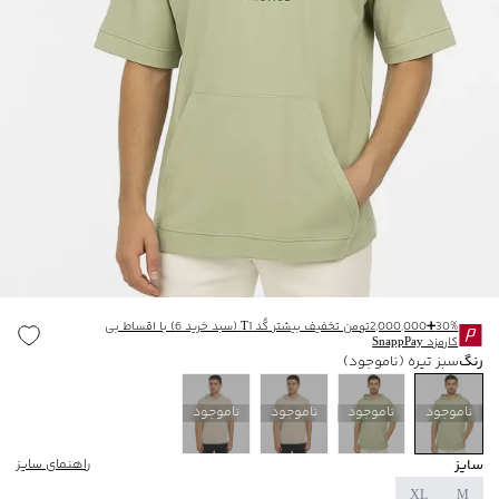
30%➕2,000,000تومن تخفیف بیشتر کُد T1 (سبد خرید 6) با اقساط بی
کارمزد SnappPay
رنگ
سبز تیره
(ناموجود)
ناموجود
ناموجود
ناموجود
ناموجود
سایز
راهنمای سایز
XL
M