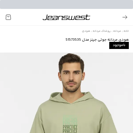
خانه
مردانه
پوشاک مردانه
هودی
هودی مردانه جوتی جینز مدل 51573535
ناموجود