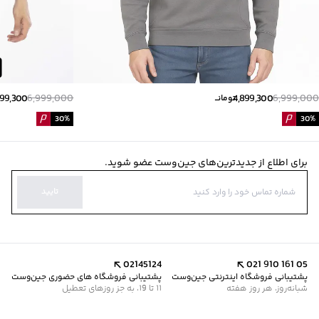
899,300
6,999,000
4,899,300
6,999,000
تومانــ
30
%
30
%
برای اطلاع از جدیدترین‌های جین‌وست عضو شوید.
تایید
02145124
021 910 161 05
پشتیبانی فروشگاه اینترنتی جین‌وست
پشتیبانی فروشگاه های حضوری جین‌وست
شبانه‌روز، هر روز هفته
11 تا 19، به جز روزهای تعطیل