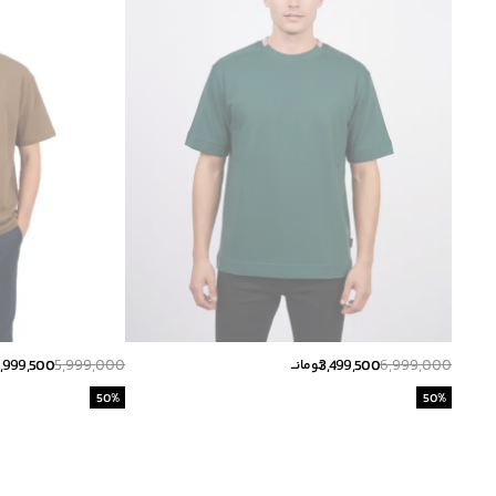
,999,500
5,999,000
3,499,500
6,999,000
تومانــ
50
%
50
%