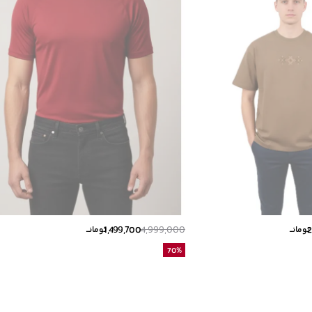
1,499,700
4,999,000
2
تومانــ
تومانــ
70
%