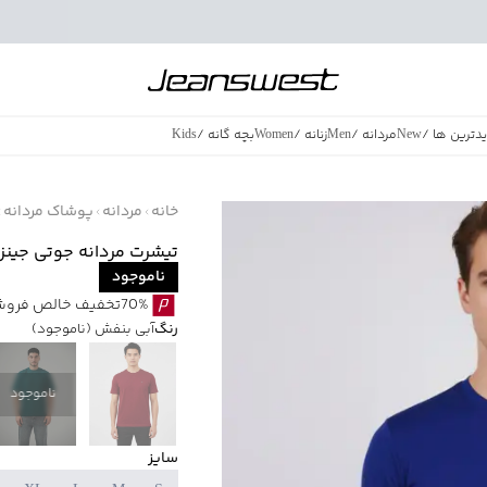
دترین ها
/
New
مردانه
/
Men
زنانه
/
Women
بچه گانه
/
Kids
فروش ویژه
/
azing Sales
خانه
مردانه
پوشاک مردانه
تیشرت مردانه جوتی جینز کد 3580
ناموجود
70%تخفیف خالص فروش ویژه با اقساط اسنپ پی بدون کارمزد
رنگ
آبی بنفش
(ناموجود)
ناموجود
سایز