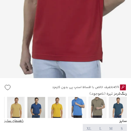
45%تخفیف خالص با اقساط اسنپ پی بدون کارمزد
رنگ
قرمز تیره
(ناموجود)
سایز
راهنمای سایز
XL
L
M
S