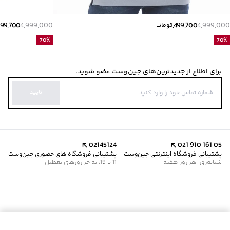
499,700
4,999,000
1,499,700
4,999,000
تومانــ
70
%
70
%
برای اطلاع از جدیدترین‌های جین‌وست عضو شوید.
تایید
02145124
021 910 161 05
پشتیبانی فروشگاه اینترنتی جین‌وست
پشتیبانی فروشگاه های حضوری جین‌وست
شبانه‌روز، هر روز هفته
11 تا 19، به جز روزهای تعطیل
موجود شد خبرم کن