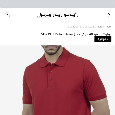
خانه
مردانه
پوشاک مردانه
پولوشرت
پولوشرت مردانه جوتی جینز JootiJeans کد 51573951
ناموجود