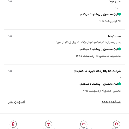
عالی بود
5
سایر توضیحات
:
جلو یقه دکمه‌دار، جنس 65% نخ‌پنبه، 35% پلی‌استر
عالی
برند
:
جوتی جینز
این محصول را پیشنهاد می‌کنم.
مناسب برای
:
آقايان
|
۲۲ اردیبهشت ۱۴۰۵
زیر گروه
:
پولوشرت
شیوه‌برش
:
Comfort fit
محمدرضا
5
بسیار بسیار با کیفیت و خوش رنگ ، تحویل زودتر از مورد
این محصول را پیشنهاد می‌کنم.
محمدرضا قاسنمي
|
۱۷ اردیبهشت ۱۴۰۵
قیمت ها بالا رفته خرید ما هم‌کم
5
.
این محصول را پیشنهاد می‌کنم.
مجتبي احمدي
|
۸ اردیبهشت ۱۴۰۵
مشاهده‌همه
افزودن نظر