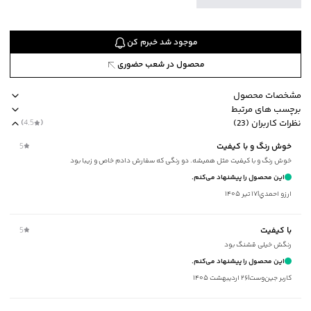
موجود شد خبرم کن
محصول در شعب حضوری
مشخصات محصول
برچسب های مرتبط
کد محصول
:
51573951J-1200-S
نظرات کاربران (23)
(
4.5
)
یقه
:
برگردان
طرح ساده
ضخامت متوسط
برند جوتی جینز
آستین کوتاه
comfort fit
خوش رنگ‌ و با کیفیت
5
آستین
:
کوتاه
خوش رنگ و با کیفیت مثل همیشه. دو رنگی که سفارش دادم خاص و زیبا بود
طرح
:
ساده
این محصول را پیشنهاد می‌کنم.
جنس پارچه
:
نخ‌پنبه
ارزو احمدي
|
۱۷ تیر ۱۴۰۵
استایل
:
Fit (متناسب)
ضخامت
:
متوسط
با کیفیت
5
نوع شستشو
:
دستی/ماشینی
رنگش خیلی قشنگ بود
نحوه شستشو
:
به صورت مجزا یا با رنگ‌های مشابه
این محصول را پیشنهاد می‌کنم.
ماکزیمم دمای شستشو
:
30 درجه سانتی‌گراد
کاربر جین‌وست
|
۲۶ اردیبهشت ۱۴۰۵
ماکزیمم دمای اتوکشی
:
110 درجه سانتی‌گراد
مناسب برای فصول
:
گرم