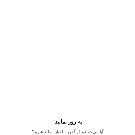
به روز بمانید!
Application error: a
client
-side exception has occurred while loading
آیا می‌خواهید از آخرین اخبار مطلع شوید؟