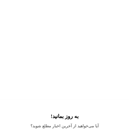
به روز بمانید!
Application error: a
client
-side exception has occurred while loading
آیا می‌خواهید از آخرین اخبار مطلع شوید؟