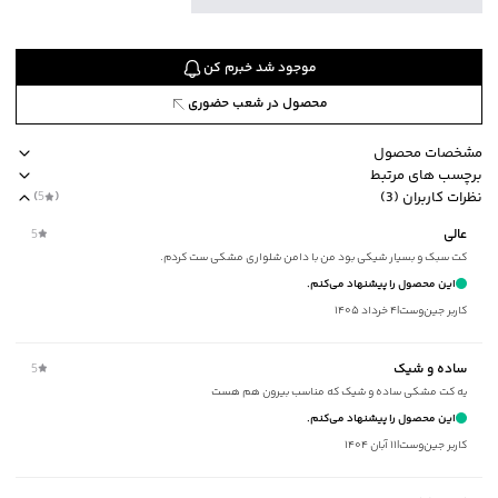
موجود شد خبرم کن
محصول در شعب حضوری
مشخصات محصول
برچسب های مرتبط
کد محصول
:
51725112J-8010-XL
نظرات کاربران (3)
(
5
)
یقه
:
انگلیسی
طرح ساده
ضخامت متوسط
slim fit
برند جوتی جینز
مناسب برای فص
عالی
5
آستین
:
بلند
کت سبک و بسیار شیکی بود من با دامن شلواری مشکی ست کردم.
طرح
:
ساده
این محصول را پیشنهاد می‌کنم.
جنس آستر
:
پلی استر
کاربر جین‌وست
|
۴ خرداد ۱۴۰۵
جنس پارچه
:
ویسکوز
نحوه بسته‌شدن
:
دکمه
ساده و شیک
5
جیب
:
ندارد
یه کت مشکی ساده و شیک که مناسب بیرون هم هست
استایل
:
Fit (متناسب)
این محصول را پیشنهاد می‌کنم.
ضخامت
:
متوسط
کاربر جین‌وست
|
۱۱ آبان ۱۴۰۴
نوع شستشو
:
دستی/ماشینی
نحوه شستشو
:
به صورت مجزا یا با رنگ‌های مشابه