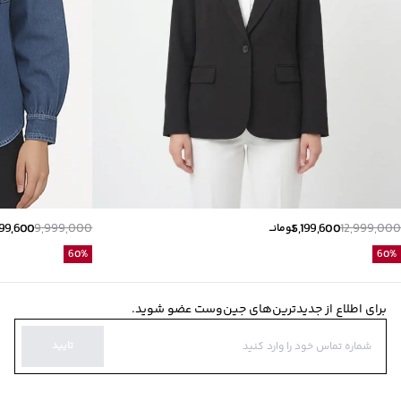
999,600
9,999,000
5,199,600
12,999,000
تومانــ
60
%
60
%
برای اطلاع از جدیدترین‌های جین‌وست عضو شوید.
تایید