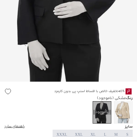
40%تخفیف خالص با اقساط اسنپ پی بدون کارمزد
رنگ
مشکی
(ناموجود)
ناموجود
سایز
راهنمای سایز
XXXL
XXL
XL
L
M
S