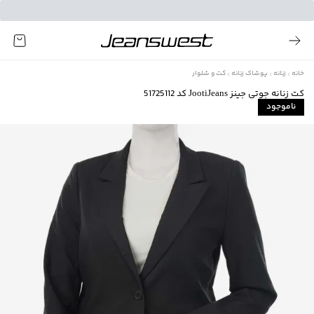
خانه
زنانه
پوشاک زنانه
کت و شلوار
کت زنانه جوتی جینز JootiJeans کد 51725112
ناموجود