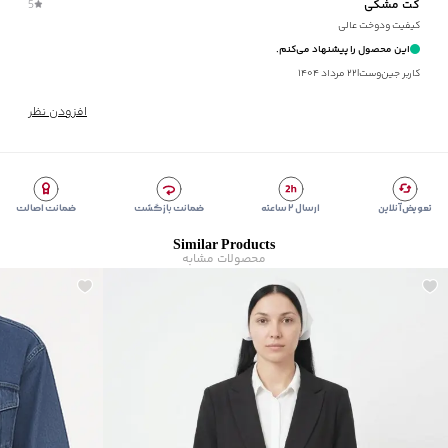
کت مشکی
5
ماکزیمم دمای شستشو
:
30 درجه سانتی‌گراد
کیفیت ودوخت عالی
ماکزیمم دمای اتوکشی
:
110 درجه سانتی‌گراد
این محصول را پیشنهاد می‌کنم.
ویژگی محصول
:
جنس پارچه ترکیبی از 55% ویسکوز و 45% لینن
کاربر جین‌وست
|
۲۲ مرداد ۱۴۰۴
مناسب برای
:
بانوان
مناسب برای فصول
:
معتدل
افزودن نظر
سایر توضیحات
:
تمام آستر، تک دکمه، دو جیب‌نما در کناره‌ها
برند
:
جوتی جینز
زیر گروه
:
کت و شلوار
شیوه‌برش
:
Slim fit
تعویض آنلاین
ارسال ۲ ساعته
ضمانت بازگشت
ضمانت اصالت
Similar Products
محصولات مشابه