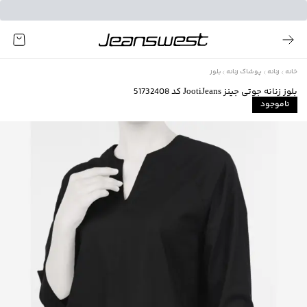
خانه
زنانه
پوشاک زنانه
بلوز
بلوز زنانه جوتی جینز JootiJeans کد 51732408
ناموجود