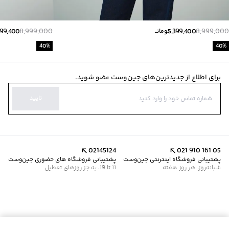
399,400
8,999,000
5,399,400
8,999,000
تومانــ
40
%
40
%
برای اطلاع از جدیدترین‌های جین‌وست عضو شوید.
تایید
02145124
021 910 161 05
پشتیبانی فروشگاه اینترنتی جین‌وست
پشتیبانی فروشگاه های حضوری جین‌وست
شبانه‌روز، هر روز هفته
11 تا 19، به جز روزهای تعطیل