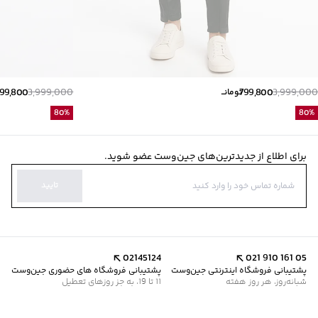
99,800
3,999,000
799,800
3,999,000
تومانــ
80
%
80
%
برای اطلاع از جدیدترین‌های جین‌وست عضو شوید.
تایید
02145124
021 910 161 05
پشتیبانی فروشگاه اینترنتی جین‌وست
پشتیبانی فروشگاه های حضوری جین‌وست
شبانه‌روز، هر روز هفته
11 تا 19، به جز روزهای تعطیل