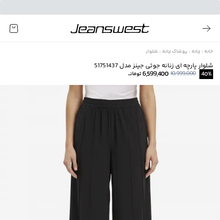
خانه
زنانه
پوشاک زنانه
شلوار
شلوار پارچه ای زنانه جوتی جینز مدل 51751437
6,599,400
10,999,000
%
40
تومانــ