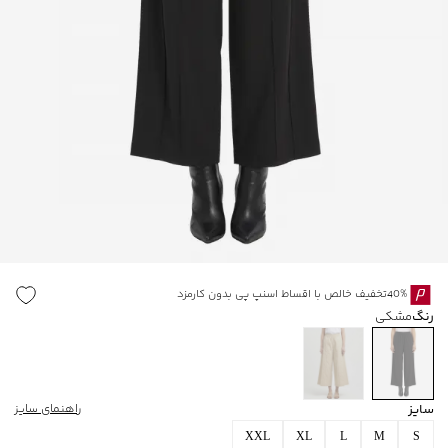
40%تخفیف خالص با اقساط اسنپ پی بدون کارمزد
رنگ
مشکی
سایز
راهنمای سایز
XXL
XL
L
M
S