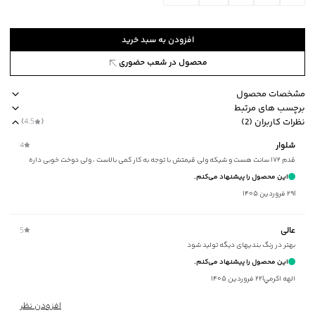
افزودن به سبد خرید
محصول در شعب حضوری
مشخصات محصول
برچسب های مرتبط
کد محصول
:
51751437J-8010-L
نظرات کاربران (2)
(
4.5
)
طرح
:
ساده
طرح ساده
مناسب برای فصول چهار فصل
جیب دارد
ضخامت متوسط
شلوار
4
جنس پارچه
:
نایلون
قدم ۱۷۲ سانت هست و شیکه ولی قیمتش با توجه به کار کمی بالاست ، ولی دوخت خوبی داره
نحوه بسته‌شدن
:
کمر کشی
این محصول را پیشنهاد می‌کنم.
جیب
:
دارد
|
۲۹ فروردین ۱۴۰۵
استایل
:
Loose Fit (آزاد)
ضخامت
:
متوسط
عالی
5
نوع شستشو
:
خشکشویی
بهتر در رنگ بندیهای دیگه تولید شود
مناسب برای فصول
:
چهار فصل
این محصول را پیشنهاد می‌کنم.
سایر توضیحات
:
93%نایلون %29تنسیل %29 ویسکوز %3اسپندکس
الهه اکرمي
|
۲۲ فروردین ۱۴۰۵
برند
:
جوتی جینز
زیر گروه
:
شلوار
افزودن نظر