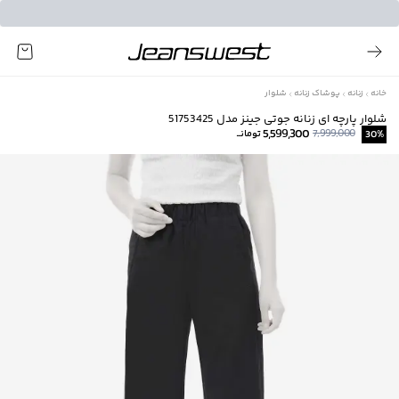
خانه
زنانه
پوشاک زنانه
شلوار
شلوار پارچه ای زنانه جوتی جینز مدل 51753425
5,599,300
7,999,000
%
30
تومانــ