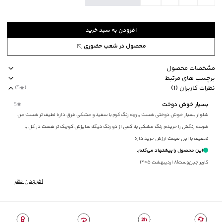
افزودن به سبد خرید
محصول در شعب حضوری
مشخصات محصول
برچسب های مرتبط
کد محصول
:
51753425J-8010-M
نظرات کاربران (1)
(
5
)
طرح
:
ساده
طرح ساده
جیب دارد
استایل loose fit آزاد
برند جوتی جینز
نحوه بست
بسیار خوش دوخت
5
جنس پارچه
:
ویسکوز
شلوار بسیار خوش دوختی هست پارچه رنگ کرم با سفید و مشکی فرق داره لطیف تر هست من
نحوه بسته‌شدن
:
کشی
هرسه رنگش را خریدم رنگ مشکی یه کمی از دو رنگ دیگه سایزش کوچک تر هست در کل با
زیپ
:
دارد
تخفیف با این قیمت ارزش خرید داره
جیب
:
دارد
این محصول را پیشنهاد می‌کنم.
استایل
:
Loose Fit (آزاد)
کاربر جین‌وست
|
۸ اردیبهشت ۱۴۰۵
ارتفاع فاق
:
بلند (+30)
ضخامت
:
کم
افزودن نظر
نوع شستشو
:
دستی/ماشینی
نحوه شستشو
:
به صورت مجزا یا با رنگ‌های مشابه
ماکزیمم دمای شستشو
:
30 درجه سانتی‌گراد