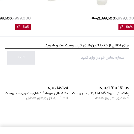
399,600
5,999,000
2,399,600
5,999,000
تومانــ
60
%
60
%
برای اطلاع از جدیدترین‌های جین‌وست عضو شوید.
تایید
02145124
021 910 161 05
پشتیبانی فروشگاه اینترنتی جین‌وست
پشتیبانی فروشگاه های حضوری جین‌وست
شبانه‌روز، هر روز هفته
11 تا 19، به جز روزهای تعطیل