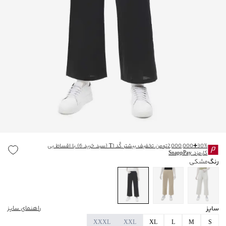
30%➕2,000,000تومن تخفیف بیشتر کُد T1 (سبد خرید 6) با اقساط بی
کارمزد SnappPay
رنگ
مشکی
سایز
راهنمای سایز
XXXL
XXL
XL
L
M
S