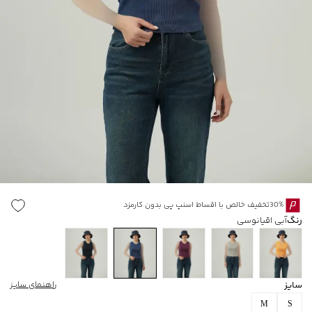
30%تخفیف خالص با اقساط اسنپ پی بدون کارمزد
رنگ
آبی اقیانوسی
سایز
راهنمای سایز
M
S