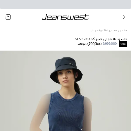
خانه
زنانه
پوشاک زنانه
تاپ
تاپ زنانه جوتی جینز کد 51773230
2,799,300
3,999,000
%
30
تومانــ