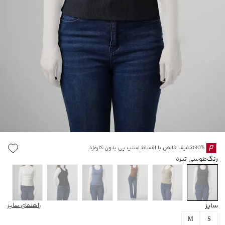
30%تخفیف خالص با اقساط اسنپ پی بدون کارمزد
رنگ
طوسی تیره
سایز
راهنمای سایز
M
S