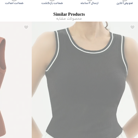
برند
:
جوتی جینز
تعویض آنلاین
ارسال ۲ ساعته
ضمانت بازگشت
ضمانت اصالت
زیر گروه
:
تاپ
Similar Products
شیوه‌برش
:
Slim fit
محصولات مشابه