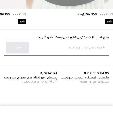
799,300
3,999,000
2,799,300
3,999,000
تومانــ
30
%
30
%
برای اطلاع از جدیدترین‌های جین‌وست عضو شوید.
تایید
02145124
021 910 161 05
پشتیبانی فروشگاه اینترنتی جین‌وست
پشتیبانی فروشگاه های حضوری جین‌وست
شبانه‌روز، هر روز هفته
11 تا 19، به جز روزهای تعطیل