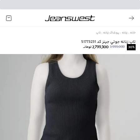
خانه
زنانه
پوشاک زنانه
تاپ
تاپ زنانه جوتي جينز كد 51773231
2,799,300
3,999,000
%
30
تومانــ