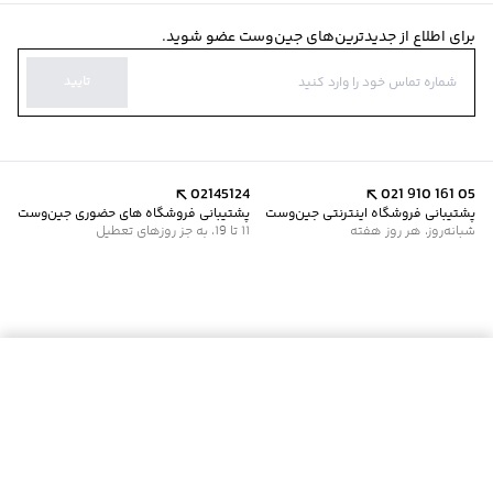
برای اطلاع از جدیدترین‌های جین‌وست عضو شوید.
تایید
02145124
021 910 161 05
پشتیبانی فروشگاه اینترنتی جین‌وست
پشتیبانی فروشگاه های حضوری جین‌وست
شبانه‌روز، هر روز هفته
11 تا 19، به جز روزهای تعطیل
موجود شد خبرم کن