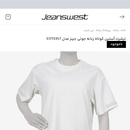
خانه
زنانه
پوشاک زنانه
تی شرت
تیشرت آستین کوتاه زنانه جوتی جینز مدل 51773357
ناموجود