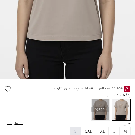
30%تخفیف خالص با اقساط اسنپ پی بدون کارمزد
رنگ
نسکافه ای
ناموجود
سایز
راهنمای سایز
S
XXL
XL
L
M