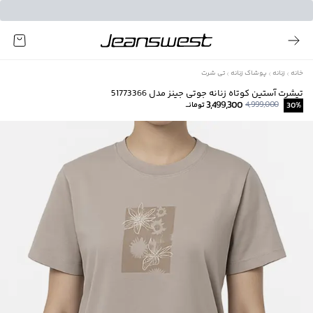
خانه
زنانه
پوشاک زنانه
تی شرت
تیشرت آستین کوتاه زنانه جوتی جینز مدل 51773366
3,499,300
4,999,000
%
30
تومانــ