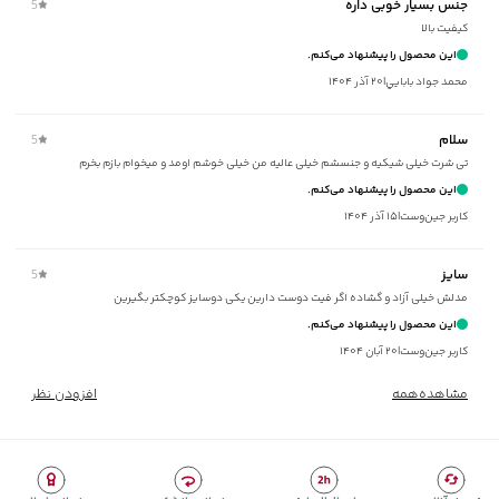
جنس بسیار خوبی داره
5
مناسب برای
:
بانوان
کیفیت بالا
مناسب برای فصول
:
گرم
این محصول را پیشنهاد می‌کنم.
سایر توضیحات
:
جنس پارچه ترکیبی از 96% نخ‌پنبه و 4% لاکرا، یقه دارای
محمد جواد بابايي
|
۲۰ آذر ۱۴۰۴
کشباف ریز
برند
:
جوتی جینز
سلام
5
زیر گروه
:
تی شرت
تی شرت خیلی شیکیه‌ و جنسشم خیلی عالیه من خیلی خوشم اومد و میخوام بازم بخرم
شیوه‌برش
:
Comfort fit
این محصول را پیشنهاد می‌کنم.
کاربر جین‌وست
|
۱۵ آذر ۱۴۰۴
سایز
5
مدلش خیلی آزاد و گشاده اگر فیت دوست دارین یکی دوسایز کوچکتر بگیرین
این محصول را پیشنهاد می‌کنم.
کاربر جین‌وست
|
۲۰ آبان ۱۴۰۴
مشاهده‌همه
افزودن نظر