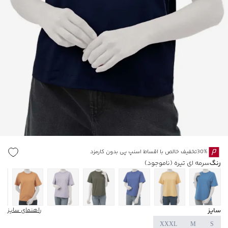
30%تخفیف خالص با اقساط اسنپ پی بدون کارمزد
رنگ
سرمه ای تیره
(ناموجود)
سایز
راهنمای سایز
XXXL
M
S