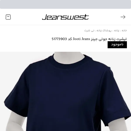
خانه
زنانه
پوشاک زنانه
تی شرت
تیشرت زنانه جوتی جینز Jooti Jeans کد 51773903
ناموجود