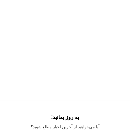
به روز بمانید!
Application error: a
client
-side exception has occurred while loading
آیا می‌خواهید از آخرین اخبار مطلع شوید؟