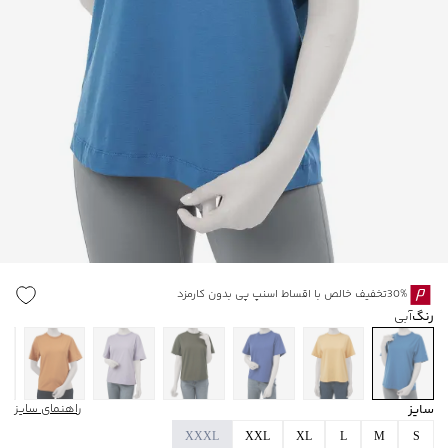
30%تخفیف خالص با اقساط اسنپ پی بدون کارمزد
رنگ
آبی
سایز
راهنمای سایز
XXXL
XXL
XL
L
M
S