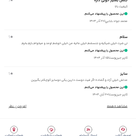
جنس بسیار خوبی داره
5
مناسب برای
:
بانوان
کیفیت بالا
مناسب برای فصول
:
گرم
این محصول را پیشنهاد می‌کنم.
سایر توضیحات
:
جنس پارچه ترکیبی از 96% نخ‌پنبه و 4% لاکرا، یقه دارای
محمد جواد بابايي
|
۲۰ آذر ۱۴۰۴
کشباف ریز
برند
:
جوتی جینز
سلام
5
زیر گروه
:
تی شرت
تی شرت خیلی شیکیه‌ و جنسشم خیلی عالیه من خیلی خوشم اومد و میخوام بازم بخرم
شیوه‌برش
:
Comfort fit
این محصول را پیشنهاد می‌کنم.
کاربر جین‌وست
|
۱۵ آذر ۱۴۰۴
سایز
5
مدلش خیلی آزاد و گشاده اگر فیت دوست دارین یکی دوسایز کوچکتر بگیرین
این محصول را پیشنهاد می‌کنم.
کاربر جین‌وست
|
۲۰ آبان ۱۴۰۴
مشاهده‌همه
افزودن نظر
تعویض آنلاین
ارسال ۲ ساعته
ضمانت بازگشت
ضمانت اصالت