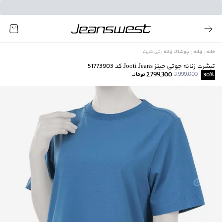
خانه
زنانه
پوشاک زنانه
تی شرت
تیشرت زنانه جوتی جینز Jooti Jeans کد 51773903
2,799,300
3,999,000
%
30
تومانــ