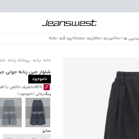
دترین ها
/
New
مردانه
/
Men
زنانه
/
Women
بچه گانه
/
Kids
فروش ویژه
/
azing Sales
خانه
زنانه
پوشاک زنانه
شلو
شلوار جین زنانه جوتی جینز مدل
ناموجود
40%تخفیف خالص با اقساط اسنپ پی بدون کارمزد
رنگ
زغالی
(ناموجود)
ناموجود
ناموجود
سایز