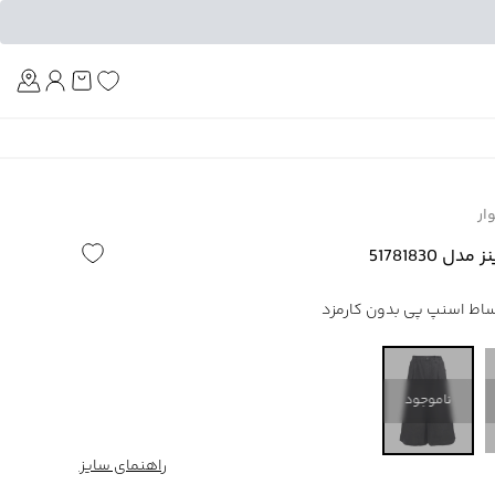
Am
ار
 51781830
ناموجود
راهنمای سایز