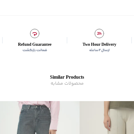
برند
:
جوتی جینز
مناسب برای
:
بانوان
نوع جیب
:
دو جیب مورب در 
زیر گروه
:
شلوار
شیوه‌برش
:
Wide leg
Refund Guarantee
Two Hour Delivery
ارسال ۲ ساعته
ضمانت بازگشت
Similar Products
محصولات مشابه