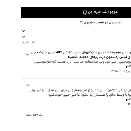
موجود شد خبرم کن
محصول در شعب حضوری
51781
)
4.5
(
ستایل loose fit آزاد
برند جوتی جینز
مناسب برای فصول معتدل
نحوه بسته‌ش
 الان موجودبشه روی سایت،روال موجودشدن کالاهاروی سایت خیلی
4
 لباس زمستون درسایزهای مختلف تکمیله !
بودخیلی راضی بودولی متأسفانه مناسب الان هست که موجودنیس
نم.
5
ی
ش رو خریدم!من سایز مدیوم میپوشم ولی برای این مدل لارجش بهتر
اً تا وسط ساق پا هستش یه شلوار دامنی خیلی خوشگلیه
ا یا با رنگ‌های مشابه
نم.
‌گراد
‌گراد
افزودن نظر
و پشت کمر کشی، ارتفاع فاق 32 سانتی‌متر