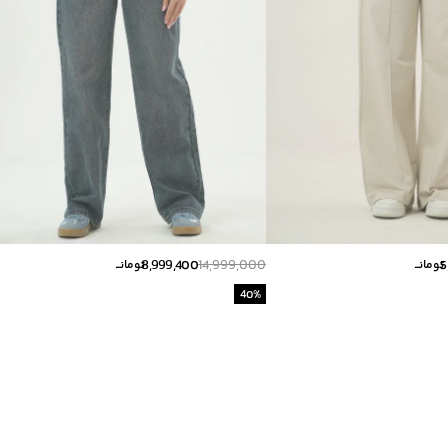
8,999,400
14,999,000
5
تومانــ
تومانــ
40
%